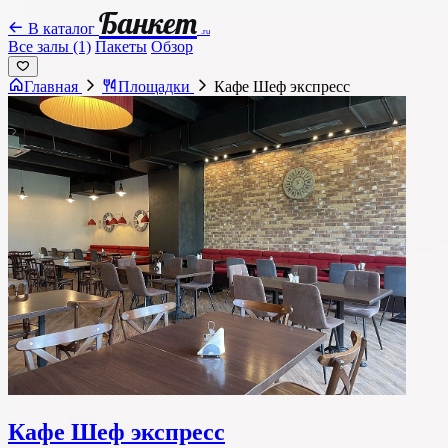
Банкет
В каталог
.ru
Все залы (1)
Пакеты
Обзор
Главная
Площадки
Кафе Шеф экспресс
Кафе Шеф экспресс