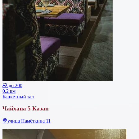
до 200
0.2 км
Банкетный зал
Чайхана 5 Казан
улица Намёткина 11