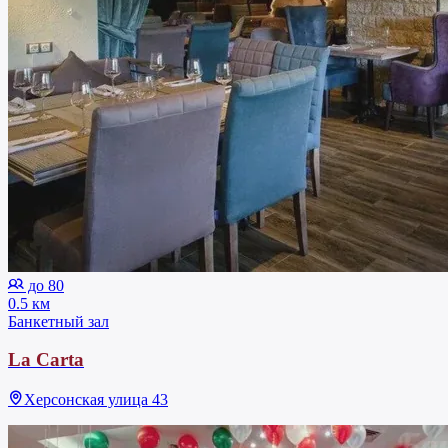
до 80
0.5 км
Банкетный зал
La Carta
Херсонская улица 43