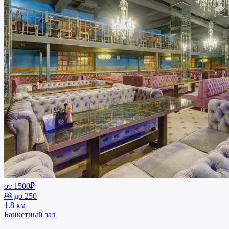
от 1500₽
до 250
1.8 км
Банкетный зал