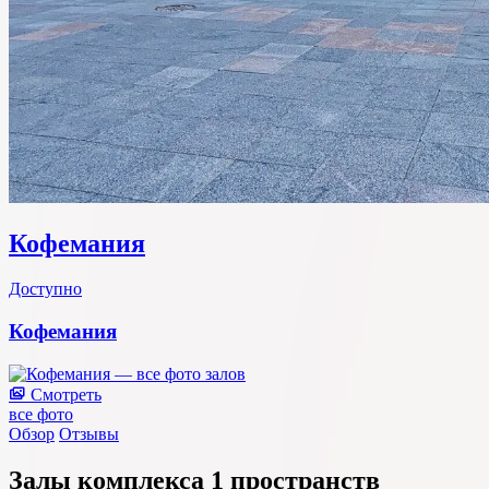
Кофемания
Доступно
Кофемания
Смотреть
все фото
Обзор
Отзывы
Залы комплекса
1 пространств