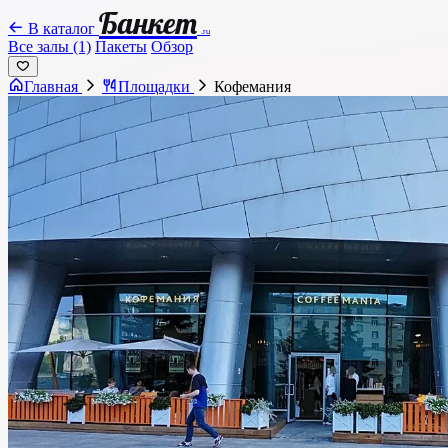
Банкет
В каталог
.ru
Все залы (1)
Пакеты
Обзор
Главная
Площадки
Кофемания