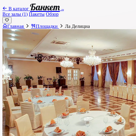
Банкет
В каталог
.ru
Все залы (1)
Пакеты
Обзор
Главная
Площадки
Ла Делициа