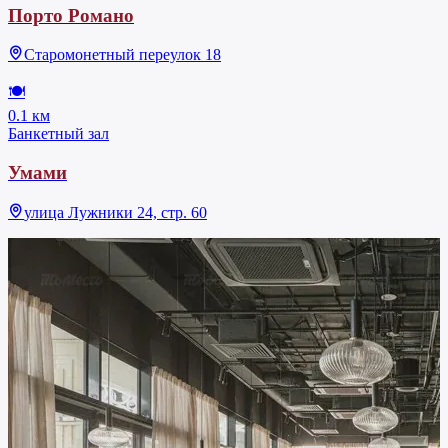
Порто Романо
Старомонетный переулок 18
🍽
0.1 км
Банкетный зал
Умами
улица Лужники 24, стр. 60