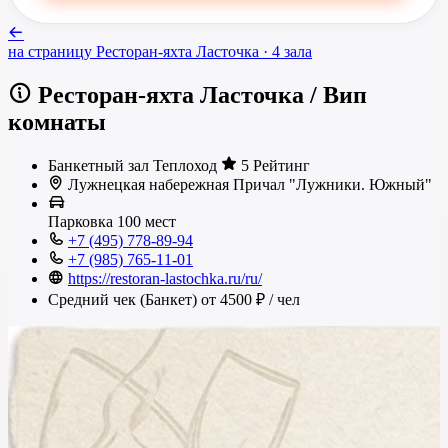
на страницу
Ресторан-яхта Ласточка
· 4 зала
Ресторан-яхта Ласточка
/
Вип
комнаты
Банкетный зал
Теплоход
5 Рейтинг
Лужнецкая набережная Причал "Лужники. Южный"
Парковка
100 мест
+7 (495) 778-89-94
+7 (985) 765-11-01
https://restoran-lastochka.ru/ru/
Средний чек (Банкет)
от 4500 ₽
/ чел