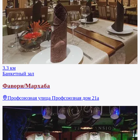
3.3 км
Банкетный зал
Фавори/Мархаба
Профсоюзная улица Профсоюзная дом 21а