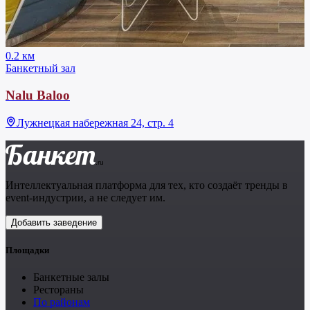
0.2 км
Банкетный зал
Nalu Baloo
Лужнецкая набережная 24, стр. 4
Банкет
.ru
Интеллектуальная платформа для тех, кто создаёт тренды в
event-индустрии, а не следует им.
Добавить заведение
Площадки
Банкетные залы
Рестораны
По районам