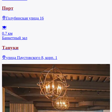
Порт
Голубинская улица 16
🍽
0.7 км
Банкетный зал
Тануки
улица Паустовского 8, корп. 1