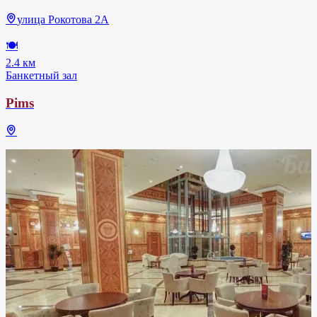
улица Рокотова 2А
🍽
2.4 км
Банкетный зал
Pims