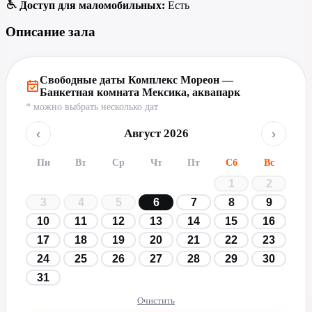
Доступ для маломобильных:
Есть
Описание зала
Свободные даты Комплекс Мореон —
Банкетная комната Мексика, аквапарк
* можно выбрать несколько дат
‹
›
Август 2026
Пн
Вт
Ср
Чт
Пт
Сб
Вс
1
2
3
4
5
6
7
8
9
10
11
12
13
14
15
16
17
18
19
20
21
22
23
24
25
26
27
28
29
30
31
Очистить