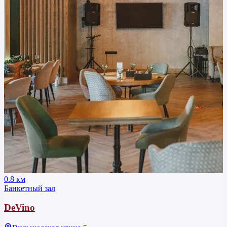
0.8 км
Банкетный зал
DeVino