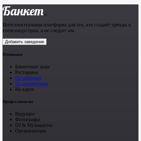
Банкет
.ru
Интеллектуальная платформа для тех, кто создаёт тренды в
event-индустрии, а не следует им.
Добавить заведение
Площадки
Банкетные залы
Рестораны
По районам
По параметрам
На карте
Профессионалы
Ведущие
Фотографы
DJ & Музыканты
Организаторы