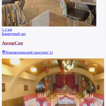
1.2 км
Банкетный зал
АндерСон
Новоясеневский проспект 11