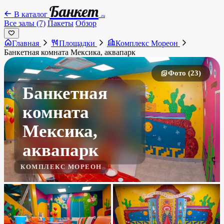
Банкет
В каталог
.ru
Все залы (7)
Пакеты
Обзор
Главная
Площадки
Комплекс Мореон
Банкетная комната Мексика, аквапарк
Фото (23)
Банкетная
комната
Мексика,
аквапарк
КОМПЛЕКС МОРЕОН