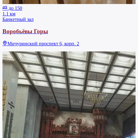
до 150
1.1 км
Банкетный зал
Воробьёвы Горы
Мичуринский проспект 6, корп. 2