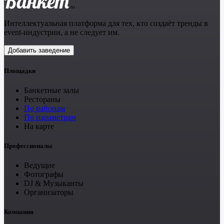
Банкет
.ru
Интеллектуальная платформа для тех, кто создаёт тренды в
event-индустрии, а не следует им.
Добавить заведение
Площадки
Банкетные залы
Рестораны
По районам
По параметрам
На карте
Профессионалы
Ведущие
Фотографы
DJ & Музыканты
Организаторы
Компания