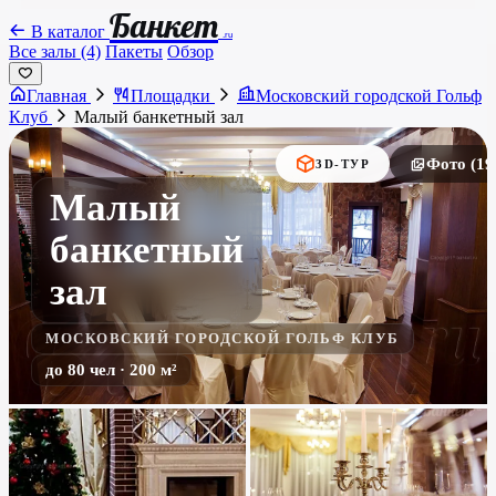
Банкет
В каталог
.ru
Все залы (4)
Пакеты
Обзор
Главная
Площадки
Московский городской Гольф
Клуб
Малый банкетный зал
Фото (19
3D-ТУР
Малый
банкетный
зал
МОСКОВСКИЙ ГОРОДСКОЙ ГОЛЬФ КЛУБ
до 80 чел · 200 м²