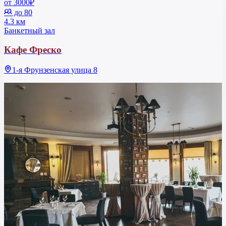
от 3000₽
до 80
4.3 км
Банкетный зал
Кафе Фреско
1-я Фрунзенская улица 8