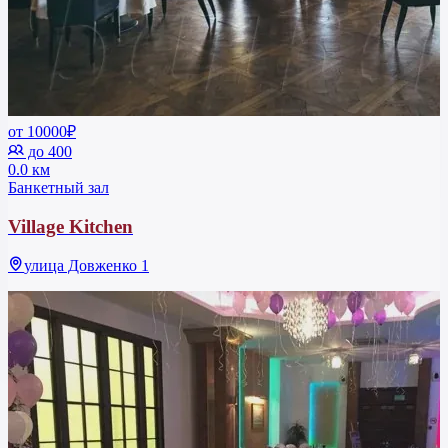
от 10000₽
до 400
0.0 км
Банкетный зал
Village Kitchen
улица Довженко 1