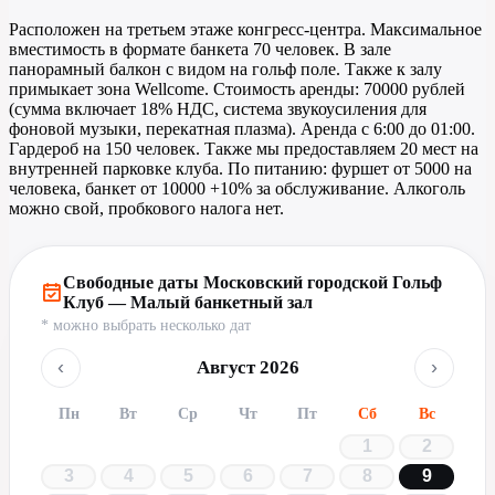
Расположен на третьем этаже конгресс-центра. Максимальное
вместимость в формате банкета 70 человек. В зале
панорамный балкон с видом на гольф поле. Также к залу
примыкает зона Wellcome. Стоимость аренды: 70000 рублей
(сумма включает 18% НДС, система звукоусиления для
фоновой музыки, перекатная плазма). Аренда с 6:00 до 01:00.
Гардероб на 150 человек. Также мы предоставляем 20 мест на
внутренней парковке клуба. По питанию: фуршет от 5000 на
человека, банкет от 10000 +10% за обслуживание. Алкоголь
можно свой, пробкового налога нет.
Свободные даты Московский городской Гольф
Клуб — Малый банкетный зал
* можно выбрать несколько дат
‹
›
Август 2026
Пн
Вт
Ср
Чт
Пт
Сб
Вс
1
2
3
4
5
6
7
8
9