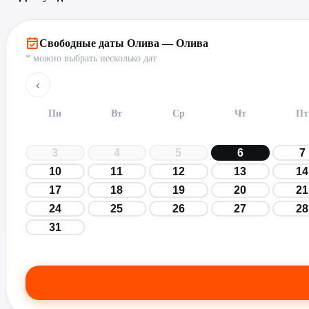
Свободные даты Олива — Олива
* можно выбрать несколько дат
‹
Пн
Вт
Ср
Чт
Пт
3
4
5
6
7
10
11
12
13
14
17
18
19
20
21
24
25
26
27
28
31