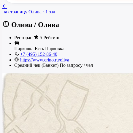
на страницу
Олива
· 1 зал
Олива
/
Олива
Ресторан
5 Рейтинг
Парковка
Есть
Парковка
+7 (495) 152-86-40
https://www.erino.ru/oliva
Средний чек (Банкет)
По запросу
/ чел