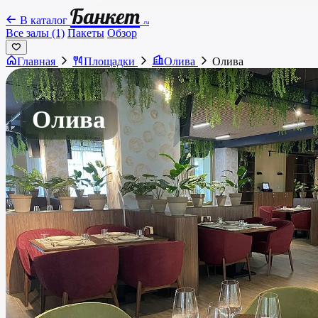
Банкет
В каталог
.ru
Все залы (1)
Пакеты
Обзор
Главная
Площадки
Олива
Олива
Олива