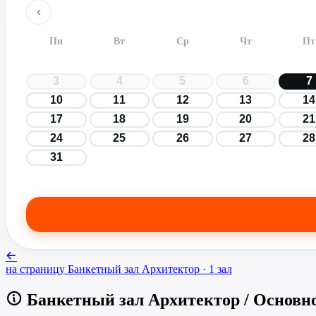
‹
Пн
Вт
Ср
Чт
Пт
3
4
5
6
7
10
11
12
13
14
17
18
19
20
21
24
25
26
27
28
31
на страницу
Банкетный зал Архитектор
· 1 зал
Банкетный зал Архитектор
/
Основно