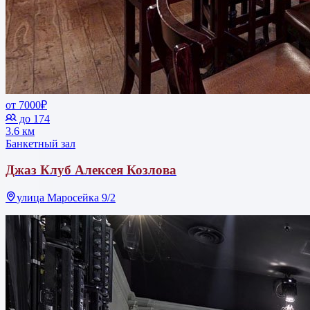
от 7000₽
до 174
3.6 км
Банкетный зал
Джаз Клуб Алексея Козлова
улица Маросейка 9/2