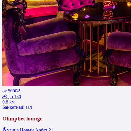
от 5000₽
до 130
0.8 км
Банкетный зал
Olimpbet lounge
улица Новый Арбат 21