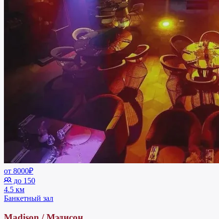
от 8000₽
до 150
4.5 км
Банкетный зал
Madison / Мэдисон