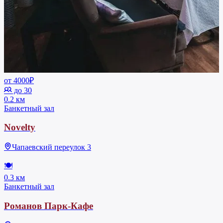
от 4000₽
до 30
0.2 км
Банкетный зал
Novelty
Чапаевский переулок 3
🍽
0.3 км
Банкетный зал
Романов Парк-Кафе