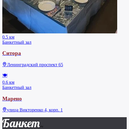
0.5 км
Банкетный зал
Ситора
Ленинградский проспект 65
🍽
0.6 км
Банкетный зал
Марено
улица Викторенко 4, корп. 1
Банкет
.ru