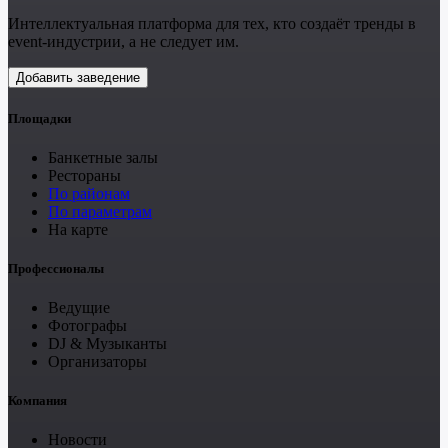
Интеллектуальная платформа для тех, кто создаёт тренды в
event-индустрии, а не следует им.
Добавить заведение
Площадки
Банкетные залы
Рестораны
По районам
По параметрам
На карте
Профессионалы
Ведущие
Фотографы
DJ & Музыканты
Организаторы
Компания
Новости