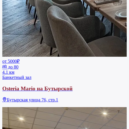
от 5000₽
до 80
4.1 км
Банкетный зал
Osteria Mario на Бутырской
Бутырская улица 76, стр.1