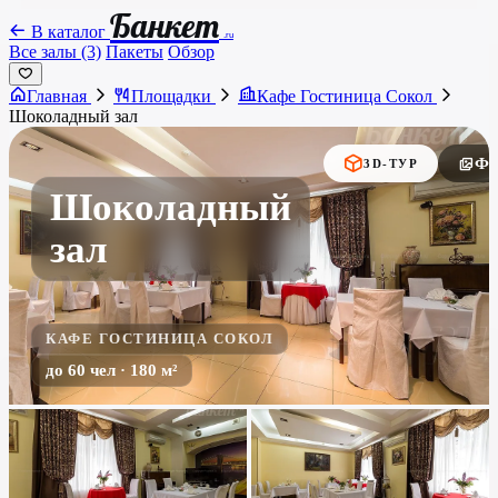
Банкет
В каталог
.ru
Все залы (3)
Пакеты
Обзор
Главная
Площадки
Кафе Гостиница Сокол
Шоколадный зал
Фо
3D-ТУР
Шоколадный
зал
КАФЕ ГОСТИНИЦА СОКОЛ
до 60 чел · 180 м²