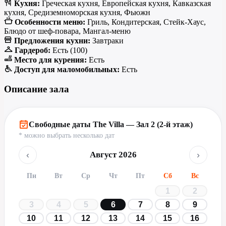
Кухня:
Греческая кухня, Европейская кухня, Кавказская
кухня, Средиземноморская кухня, Фьюжн
Особенности меню:
Гриль, Кондитерская, Стейк-Хаус,
Блюдо от шеф-повара, Мангал-меню
Предложения кухни:
Завтраки
Гардероб:
Есть (100)
Место для курения:
Есть
Доступ для маломобильных:
Есть
Описание зала
Свободные даты The Villa — Зал 2 (2-й этаж)
* можно выбрать несколько дат
‹
›
Август 2026
Пн
Вт
Ср
Чт
Пт
Сб
Вс
1
2
3
4
5
6
7
8
9
10
11
12
13
14
15
16