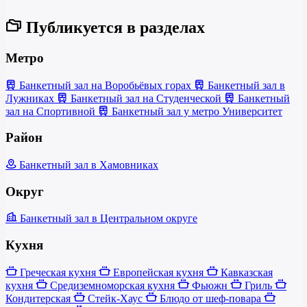
Публикуется в разделах
Метро
Банкетный зал на Воробьёвых горах
Банкетный зал в
Лужниках
Банкетный зал на Студенческой
Банкетный
зал на Спортивной
Банкетный зал у метро Университет
Район
Банкетный зал в Хамовниках
Округ
Банкетный зал в Центральном округе
Кухня
Греческая кухня
Европейская кухня
Кавказская
кухня
Средиземноморская кухня
Фьюжн
Гриль
Кондитерская
Стейк-Хаус
Блюдо от шеф-повара