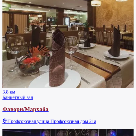
3.8 км
Банкетный зал
Фавори/Мархаба
Профсоюзная улица Профсоюзная дом 21а