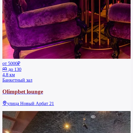
от 5000₽
до 130
4.8 км
Банкетный зал
Olimpbet lounge
улица Новый Арбат 21