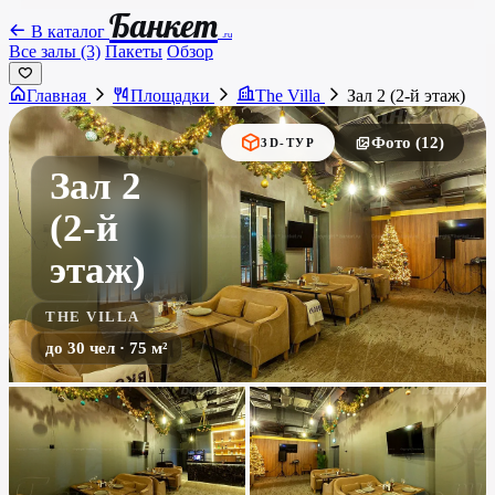
Банкет
В каталог
.ru
Все залы (3)
Пакеты
Обзор
Главная
Площадки
The Villa
Зал 2 (2-й этаж)
Фото (12)
3D-ТУР
Зал 2
(2-й
этаж)
THE VILLA
до 30 чел · 75 м²