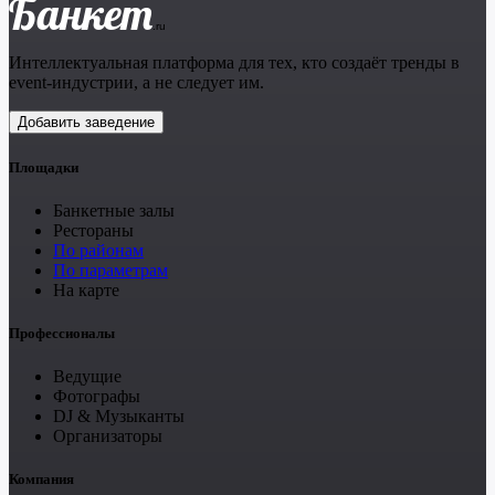
Банкет
.ru
Интеллектуальная платформа для тех, кто создаёт тренды в
event-индустрии, а не следует им.
Добавить заведение
Площадки
Банкетные залы
Рестораны
По районам
По параметрам
На карте
Профессионалы
Ведущие
Фотографы
DJ & Музыканты
Организаторы
Компания