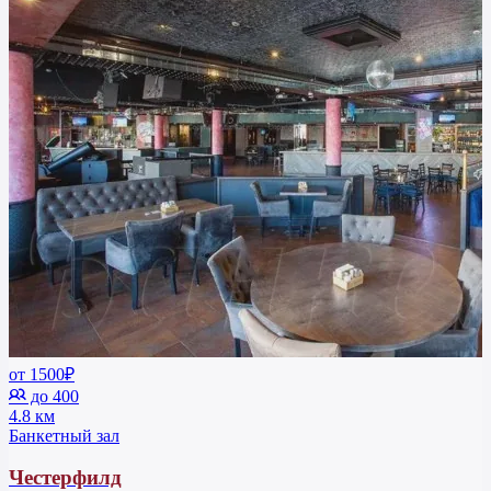
от 1500₽
до 400
4.8 км
Банкетный зал
Честерфилд