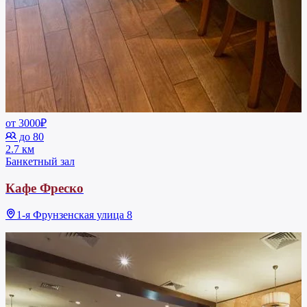
от 3000₽
до 80
2.7 км
Банкетный зал
Кафе Фреско
1-я Фрунзенская улица 8