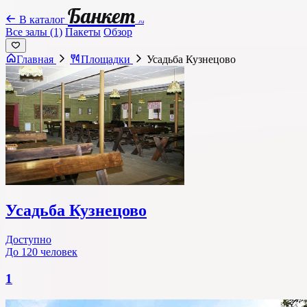
Банкет
В каталог
.ru
Все залы (1)
Пакеты
Обзор
Главная
Площадки
Усадьба Кузнецово
Усадьба Кузнецово
Доступно
До 120 человек
1