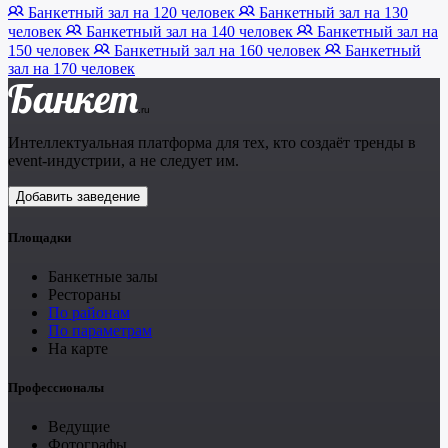
Банкетный зал на 120 человек
Банкетный зал на 130
человек
Банкетный зал на 140 человек
Банкетный зал на
150 человек
Банкетный зал на 160 человек
Банкетный
зал на 170 человек
Банкет
.ru
Интеллектуальная платформа для тех, кто создаёт тренды в
event-индустрии, а не следует им.
Добавить заведение
Площадки
Банкетные залы
Рестораны
По районам
По параметрам
На карте
Профессионалы
Ведущие
Фотографы