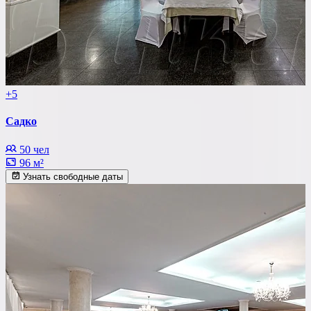
+5
Садко
50 чел
96 м²
Узнать свободные даты