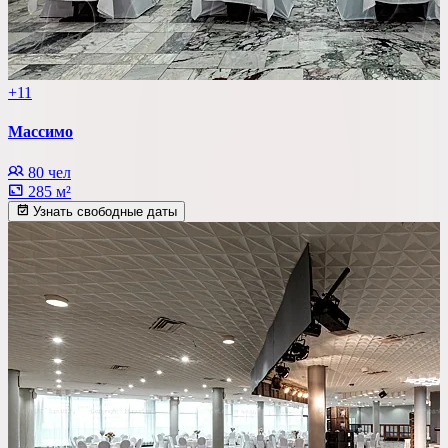
+11
Массимо
80 чел
285 м²
Узнать свободные даты