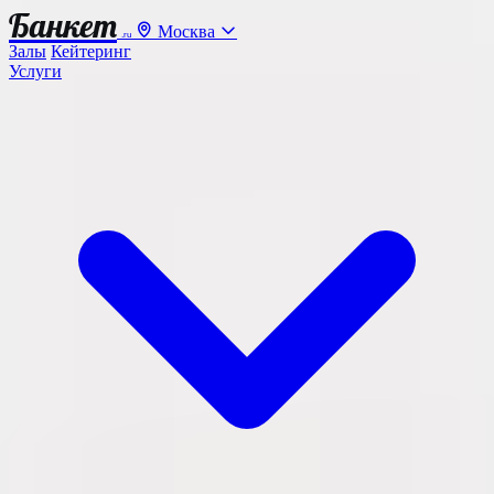
Банкет
Москва
.ru
Залы
Кейтеринг
Услуги