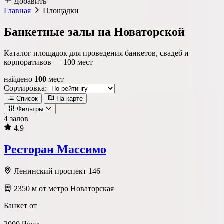
Добавить
Главная
Площадки
Банкетные залы на Новаторской
Каталог площадок для проведения банкетов, свадеб и
корпоративов —
100
мест
найдено
100
мест
Сортировка:
Список
На карте
Фильтры
4 залов
4.9
Локация
Ресторан Массимо
Метро
Район
Округ
Ленинский проспект 146
2350 м от метро Новаторская
Тип площадки
Банкет от