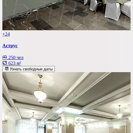
+24
Аструс
250 чел
623 м²
Узнать свободные даты