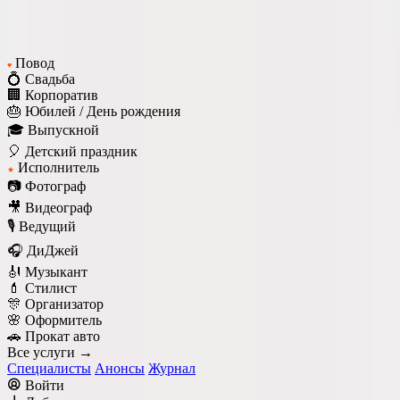
Повод
♥
💍 Свадьба
🏢 Корпоратив
🎂 Юбилей / День рождения
🎓 Выпускной
🎈 Детский праздник
Исполнитель
★
📷 Фотограф
🎥 Видеограф
🎙️ Ведущий
🎧 ДиДжей
🎻 Музыкант
💄 Стилист
🎊 Организатор
🌸 Оформитель
🚗 Прокат авто
Все услуги →
Специалисты
Анонсы
Журнал
Войти