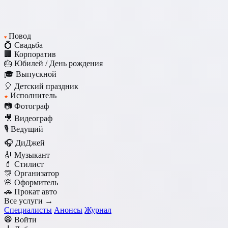
Повод
♥
💍 Свадьба
🏢 Корпоратив
🎂 Юбилей / День рождения
🎓 Выпускной
🎈 Детский праздник
Исполнитель
★
📷 Фотограф
🎥 Видеограф
🎙️ Ведущий
🎧 ДиДжей
🎻 Музыкант
💄 Стилист
🎊 Организатор
🌸 Оформитель
🚗 Прокат авто
Все услуги →
Специалисты
Анонсы
Журнал
Войти