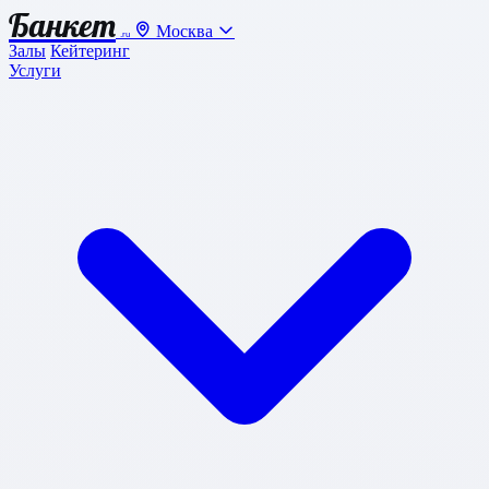
Банкет
Москва
.ru
Залы
Кейтеринг
Услуги