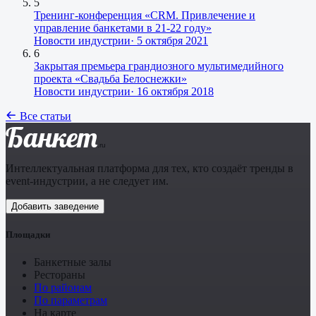
5
Тренинг-конференция «CRM. Привлечение и
управление банкетами в 21-22 году»
Новости индустрии
·
5 октября 2021
6
Закрытая премьера грандиозного мультимедийного
проекта «Свадьба Белоснежки»
Новости индустрии
·
16 октября 2018
Все статьи
Банкет
.ru
Интеллектуальная платформа для тех, кто создаёт тренды в
event-индустрии, а не следует им.
Добавить заведение
Площадки
Банкетные залы
Рестораны
По районам
По параметрам
На карте