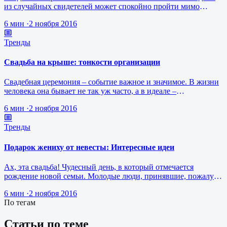
из случайных свидетелей может спокойно пройти мимо
свадебного кортежа или…
6 мин
·
2 ноября 2016
Тренды
Свадьба на крыше: тонкости организации
Свадебная церемония – событие важное и значимое. В жизни
человека она бывает не так уж часто, а в идеале –
единственный раз. Уже э…
6 мин
·
2 ноября 2016
Тренды
Подарок жениху от невесты: Интересные идеи
Ах, эта свадьба! Чудесный день, в который отмечается
рождение новой семьи. Молодые люди, принявшие, пожалуй,
одно из самых значимы…
6 мин
·
2 ноября 2016
По тегам
Статьи по теме