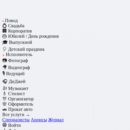
Повод
♥
💍 Свадьба
🏢 Корпоратив
🎂 Юбилей / День рождения
🎓 Выпускной
🎈 Детский праздник
Исполнитель
★
📷 Фотограф
🎥 Видеограф
🎙️ Ведущий
🎧 ДиДжей
🎻 Музыкант
💄 Стилист
🎊 Организатор
🌸 Оформитель
🚗 Прокат авто
Все услуги →
Специалисты
Анонсы
Журнал
Войти