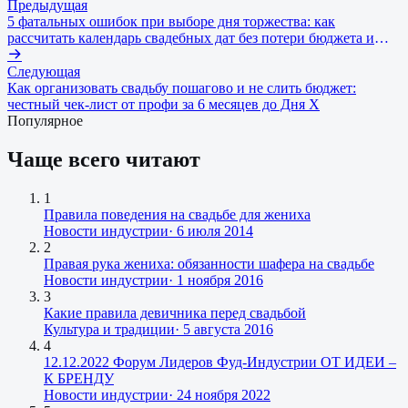
Предыдущая
5 фатальных ошибок при выборе дня торжества: как
рассчитать календарь свадебных дат без потери бюджета и
нервов
Следующая
Как организовать свадьбу пошагово и не слить бюджет:
честный чек-лист от профи за 6 месяцев до Дня Х
Популярное
Чаще всего читают
1
Правила поведения на свадьбе для жениха
Новости индустрии
·
6 июля 2014
2
Правая рука жениха: обязанности шафера на свадьбе
Новости индустрии
·
1 ноября 2016
3
Какие правила девичника перед свадьбой
Культура и традиции
·
5 августа 2016
4
12.12.2022 Форум Лидеров Фуд-Индустрии ОТ ИДЕИ –
К БРЕНДУ
Новости индустрии
·
24 ноября 2022