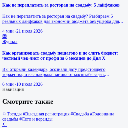
Как не переплатить за ресторан на свадьбу: 5 лайфхаков
Как не переплатить за ресторан на свадьбу? Разбираем 5
реальных лайфхаков для экономии бюджета без ущерба для
качества праздника. …
4 мин
·
21 июля 2026
Журнал
Как организовать свадьбу пошагово и не слить бюджет:
честный чек-лист от профи за 6 месяцев до Дня Х
Вы открыли календарь, осознали дату предстоящего
торжества, и вас накрыла паника от масштаба задач.
Свадебная подготовка часто нап…
6 мин
·
10 июля 2026
Навигация
Смотрите также
Тренды
#Выездная регистрация
#Свадьба
#Годовщина
свадьбы
#Лето и веранды