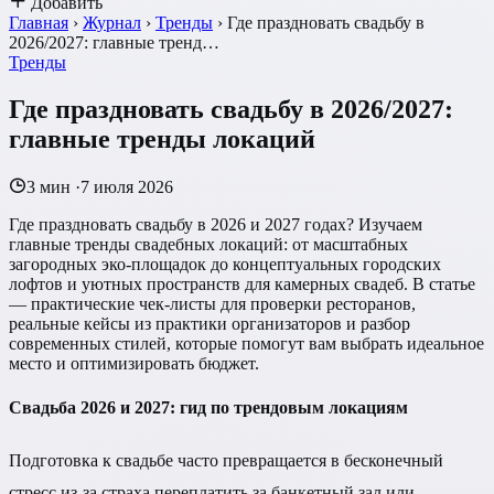
Добавить
Главная
›
Журнал
›
Тренды
›
Где праздновать свадьбу в
2026/2027: главные тренд…
Тренды
Где праздновать свадьбу в 2026/2027:
главные тренды локаций
3 мин
·
7 июля 2026
Где праздновать свадьбу в 2026 и 2027 годах? Изучаем
главные тренды свадебных локаций: от масштабных
загородных эко-площадок до концептуальных городских
лофтов и уютных пространств для камерных свадеб. В статье
— практические чек-листы для проверки ресторанов,
реальные кейсы из практики организаторов и разбор
современных стилей, которые помогут вам выбрать идеальное
место и оптимизировать бюджет.
Свадьба 2026 и 2027: гид по трендовым локациям
Подготовка к свадьбе часто превращается в бесконечный
стресс из-за страха переплатить за банкетный зал или