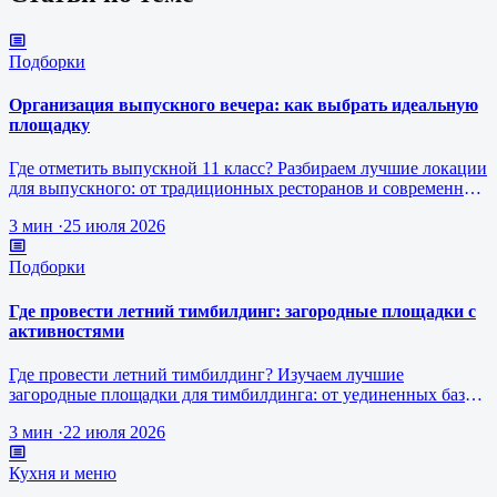
Подборки
Организация выпускного вечера: как выбрать идеальную
площадку
Где отметить выпускной 11 класс? Разбираем лучшие локации
для выпускного: от традиционных ресторанов и современных
городских лофто…
3 мин
·
25 июля 2026
Подборки
Где провести летний тимбилдинг: загородные площадки с
активностями
Где провести летний тимбилдинг? Изучаем лучшие
загородные площадки для тимбилдинга: от уединенных баз
отдыха у воды до веревочных …
3 мин
·
22 июля 2026
Кухня и меню