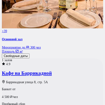
+39
Основной зал
Мероприятие до
300 чел
Площадь
м²
Свободные даты
1 залов
4.9
Кафе на Баррикадной
Баррикадная улица 8, стр. 5А
Банкет от
4 500
₽/чел
Пробковый сбор