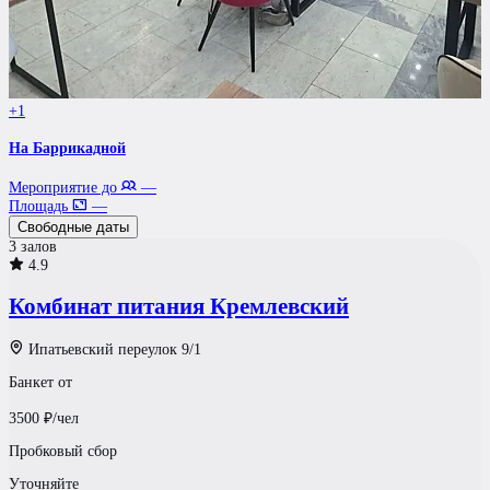
+1
На Баррикадной
Мероприятие до
—
Площадь
—
Свободные даты
3 залов
4.9
Комбинат питания Кремлевский
Ипатьевский переулок 9/1
Банкет от
3500
₽/чел
Пробковый сбор
Уточняйте