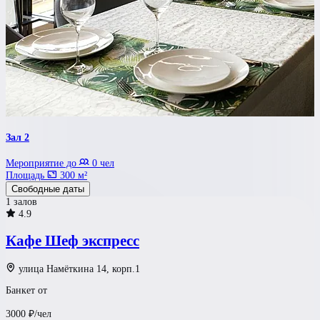
Зал 2
Мероприятие до
0 чел
Площадь
300 м²
Свободные даты
1 залов
4.9
Кафе Шеф экспресс
улица Намёткина 14, корп.1
Банкет от
3000
₽/чел