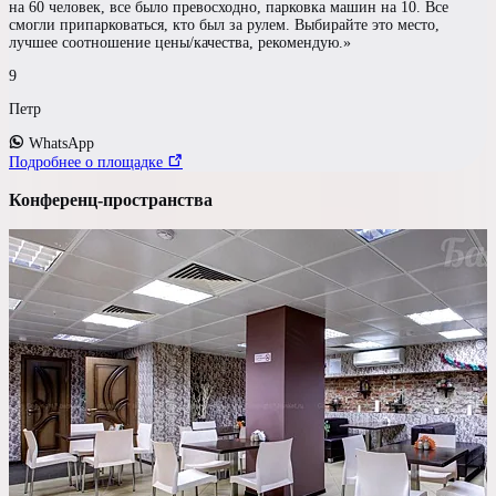
Участников
на 60 человек, все было превосходно, парковка машин на 10. Все
смогли припарковаться, кто был за рулем. Выбирайте это место,
до 60 чел
лучшее соотношение цены/качества, рекомендую.»
9
Бюджет на персону
Петр
—
WhatsApp
Подробнее о площадке
Требования к площадке
Конференц-пространства
Проектор / Экран
Переговорная
Wi-Fi
Сцена
Своя парковка
Свой алкоголь
Показать результаты
Сбросить