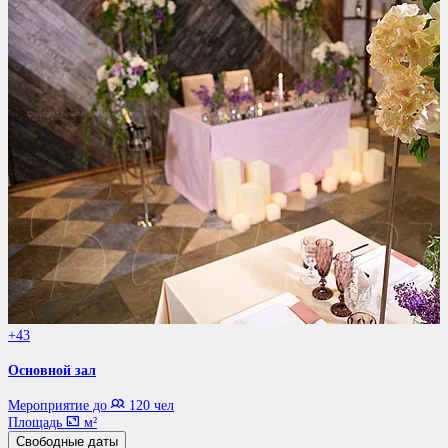
+43
Основной зал
Мероприятие до
120 чел
Площадь
м²
Свободные даты