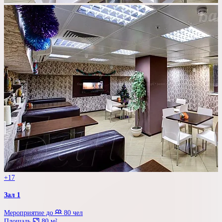
+17
Зал 1
Мероприятие до
80 чел
Площадь
80 м²