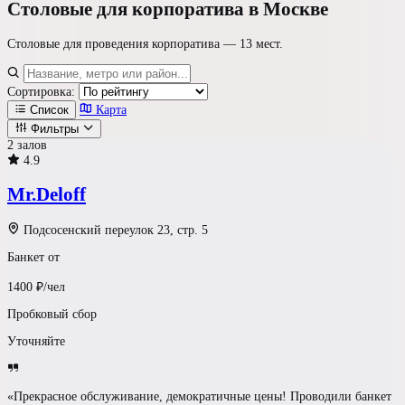
Столовые
для корпоратива в Москве
Столовые для проведения корпоратива —
13 мест
.
Сортировка:
Список
Карта
Фильтры
2 залов
4.9
Где проводим?
Mr.Deloff
Формат площадки
Подсосенский переулок 23, стр. 5
Банкет от
Ресторан / Зал
1400
₽/чел
Светлый Лофт
Пробковый сбор
Уточняйте
Шатер у воды
Усадьба
«Прекрасное обслуживание, демократичные цены! Проводили банкет