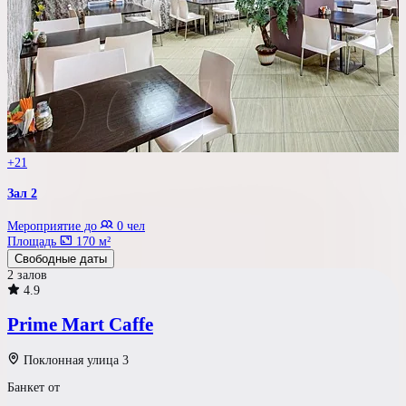
+21
Зал 2
Мероприятие до
0 чел
Площадь
170 м²
Свободные даты
2 залов
4.9
Prime Mart Caffe
Поклонная улица 3
Банкет от