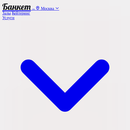
Банкет
Москва
.ru
Залы
Кейтеринг
Услуги