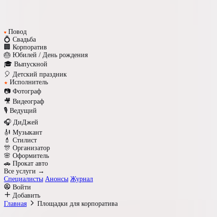
Повод
♥
💍 Свадьба
🏢 Корпоратив
🎂 Юбилей / День рождения
🎓 Выпускной
🎈 Детский праздник
Исполнитель
★
📷 Фотограф
🎥 Видеограф
🎙️ Ведущий
🎧 ДиДжей
🎻 Музыкант
💄 Стилист
🎊 Организатор
🌸 Оформитель
🚗 Прокат авто
Все услуги →
Специалисты
Анонсы
Журнал
Войти
Добавить
Главная
Площадки для корпоратива