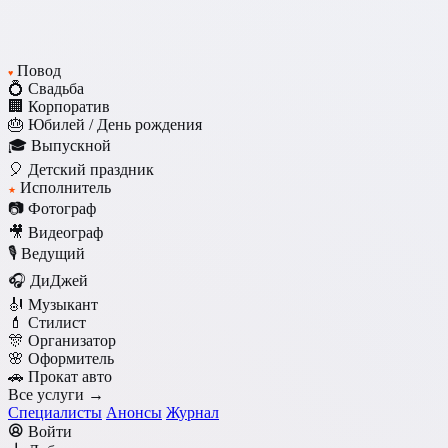
Повод
♥
💍 Свадьба
🏢 Корпоратив
🎂 Юбилей / День рождения
🎓 Выпускной
🎈 Детский праздник
Исполнитель
★
📷 Фотограф
🎥 Видеограф
🎙️ Ведущий
🎧 ДиДжей
🎻 Музыкант
💄 Стилист
🎊 Организатор
🌸 Оформитель
🚗 Прокат авто
Все услуги →
Специалисты
Анонсы
Журнал
Войти