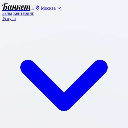
Банкет
Москва
.ru
Залы
Кейтеринг
Услуги