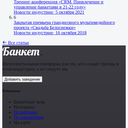
Тренинг-конференция «CRM. Привлечение и
управление банкетами в 21-22 году»
Новости индустрии
·
5 октября 2021
6
Закрытая премьера грандиозного мультимедийного
проекта «Свадьба Белоснежки»
Новости индустрии
·
16 октября 2018
Все статьи
Банкет
.ru
Интеллектуальная платформа для тех, кто создаёт тренды в
event-индустрии, а не следует им.
Добавить заведение
Площадки
Банкетные залы
Рестораны
По районам
По параметрам
На карте