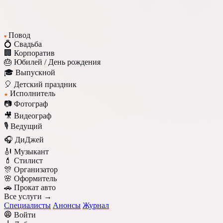
Повод
♥
💍 Свадьба
🏢 Корпоратив
🎂 Юбилей / День рождения
🎓 Выпускной
🎈 Детский праздник
Исполнитель
★
📷 Фотограф
🎥 Видеограф
🎙️ Ведущий
🎧 ДиДжей
🎻 Музыкант
💄 Стилист
🎊 Организатор
🌸 Оформитель
🚗 Прокат авто
Все услуги →
Специалисты
Анонсы
Журнал
Войти