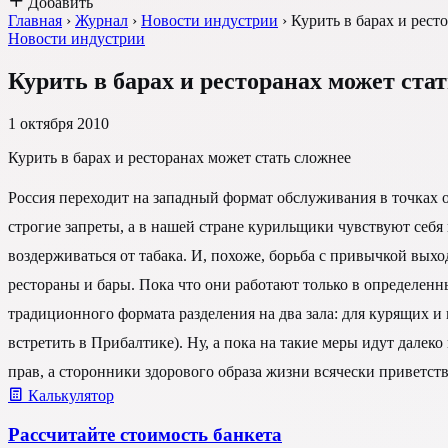
Добавить
Главная
›
Журнал
›
Новости индустрии
›
Курить в барах и рест
Новости индустрии
Курить в барах и ресторанах может ста
1 октября 2010
Курить в барах и ресторанах может стать сложнее
Россия переходит на западный формат обслуживания в точках 
строгие запреты, а в нашей стране курильщики чувствуют себя 
воздерживаться от табака. И, похоже, борьба с привычкой вы
рестораны и бары. Пока что они работают только в определенны
традиционного формата разделения на два зала: для курящих 
встретить в Прибалтике). Ну, а пока на такие меры идут дале
прав, а сторонники здорового образа жизни всячески приветст
Калькулятор
Рассчитайте стоимость банкета