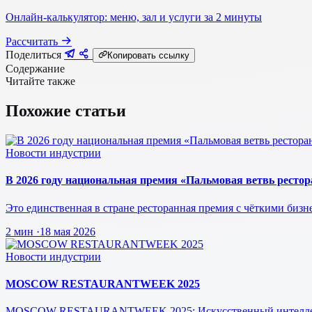
Онлайн-калькулятор: меню, зал и услуги за 2 минуты
Рассчитать
Поделиться
Копировать ссылку
Содержание
Читайте также
Похожие статьи
Новости индустрии
В 2026 году национальная премия «Пальмовая ветвь рестора
Это единственная в стране ресторанная премия с чёткими биз
2 мин
·
18 мая 2026
Новости индустрии
MOSCOW RESTAURANTWEEK 2025
MOSCOW RESTAURANTWEEK 2025: Искусственный интеллект, к