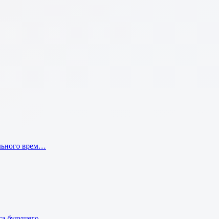
ального врем…
а будущего