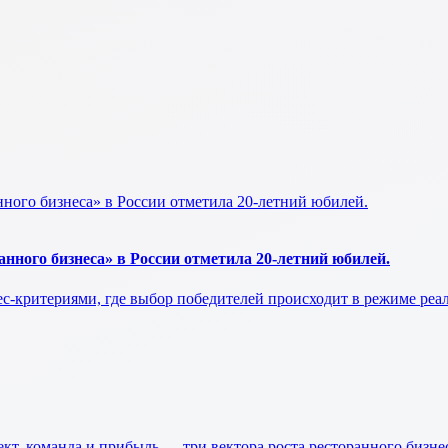
нного бизнеса» в России отметила 20-летний юбилей.
нес-критериями, где выбор победителей происходит в режиме ре
оманда и прибыль — три вектора роста ресторанного бизнес