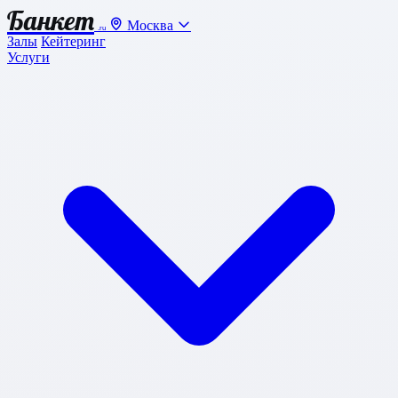
Банкет
Москва
.ru
Залы
Кейтеринг
Услуги