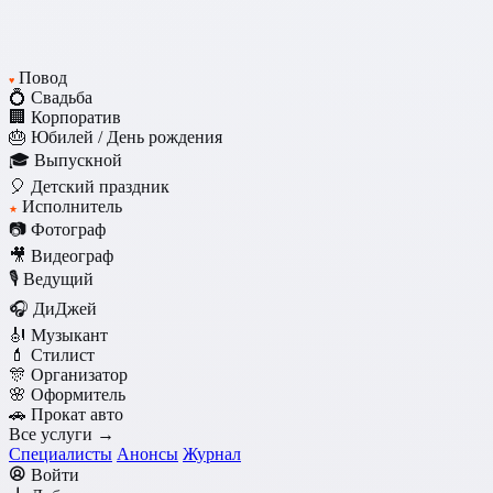
Повод
♥
💍 Свадьба
🏢 Корпоратив
🎂 Юбилей / День рождения
🎓 Выпускной
🎈 Детский праздник
Исполнитель
★
📷 Фотограф
🎥 Видеограф
🎙️ Ведущий
🎧 ДиДжей
🎻 Музыкант
💄 Стилист
🎊 Организатор
🌸 Оформитель
🚗 Прокат авто
Все услуги →
Специалисты
Анонсы
Журнал
Войти