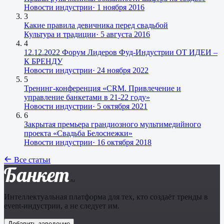
Новости индустрии
·
1 ноября 2016
3
Какие правила девичника перед свадьбой
Культура и традиции
·
5 августа 2016
4
12.12.2022 Форум Лидеров Фуд-Индустрии ОТ ИДЕИ –
К БРЕНДУ
Новости индустрии
·
24 ноября 2022
5
Тренинг-конференция «CRM. Привлечение и
управление банкетами в 21-22 году»
Новости индустрии
·
5 октября 2021
6
Закрытая премьера грандиозного мультимедийного
проекта «Свадьба Белоснежки»
Новости индустрии
·
16 октября 2018
Все статьи
Банкет
.ru
Интеллектуальная платформа для тех, кто создаёт тренды в
event-индустрии, а не следует им.
Добавить заведение