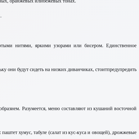
довых, оранжевых илибежевых тонах.
.
лотыми нитями, яркими узорами или бисером. Единственное
ку они будут сидеть на низких диванчиках, стоитпредупредить
образием. Разумеется, меню составляют из кушаний восточной
аштет хумус, табуле (салат из кус-куса и овощей), дрожжевые