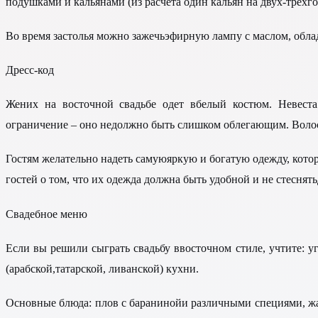
подушками и кальянами (из расчета один кальян на двух-трехг
Во время застолья можно зажечьэфирную лампу с маслом, обла
Дресс-код
Жених на восточной свадьбе одет вбелый костюм. Невеста
ограничение – оно недолжно быть слишком облегающим. Волос
Гостям желательно надеть самуюяркую и богатую одежду, кото
гостей о том, что их одежда должна быть удобной и не стеснят
Свадебное меню
Если вы решили сыграть свадьбу ввосточном стиле, учтите: 
(арабской,татарской, ливанской) кухни.
Основные блюда: плов с баранинойи различными специями, жар