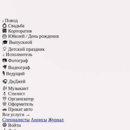
Повод
♥
💍 Свадьба
🏢 Корпоратив
🎂 Юбилей / День рождения
🎓 Выпускной
🎈 Детский праздник
Исполнитель
★
📷 Фотограф
🎥 Видеограф
🎙️ Ведущий
🎧 ДиДжей
🎻 Музыкант
💄 Стилист
🎊 Организатор
🌸 Оформитель
🚗 Прокат авто
Все услуги →
Специалисты
Анонсы
Журнал
Войти