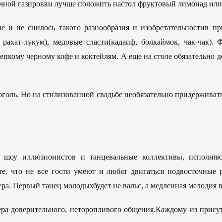
ной газировки лучше положить настол фруктовый лимонад или 
е и не снилось такого разнообразия и изобретательностив при
, рахат-лукум), медовые сласти(кадаиф, болкаймок, чак-чак).
епкому черному кофе и коктейлям. А еще на столе обязательно
оль. Но на стилизованной свадьбе необязательно придерживатьс
 шоу иллюзионистов и танцевальные коллективы, исполняю
те, что не все гости умеют и любят двигаться подвосточные 
ра. Первый танец молодыхбудет не вальс, а медленная мелодия в
ера доверительного, неторопливого общения.Каждому из присут