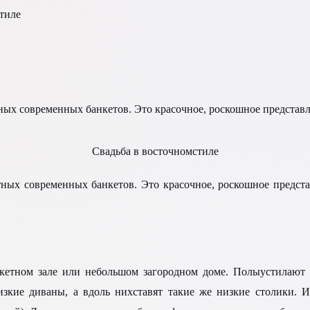
стиле
ных современных банкетов. Это красочное, роскошное представл
Свадьба в восточномстиле
тных современных банкетов. Это красочное, роскошное предста
нкетном зале или небольшом загородном доме. Полыустилают 
зкие диваны, а вдоль нихставят такие же низкие столики. 