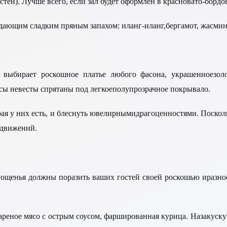
остей). Лучше всего, если зал будет оформлен в красновато-бор
дающим сладким пряным запахом: иланг-иланг,бергамот, жасмин
 выбирает роскошное платье любого фасона, украшенноезо
ы невесты спрятаны под легкоеполупрозрачное покрывало.
рая у них есть, и блеснуть ювелирнымидрагоценностями. Посколь
ьдвижений.
угощенья должны поразить ваших гостей своей роскошью иразно
еное мясо с острым соусом, фаршированная курица. Назакуску: п