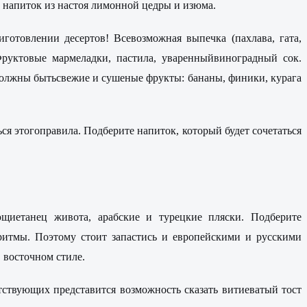
напиток из настоя лимонной цедры и изюма.
готовлении десертов! Всевозможная выпечка (пахлава, гата,
 Фруктовые мармеладки, пастила, уваренныйвиноградный сок.
 должны бытьсвежие и сушеные фрукты: бананы, финики, курага
я этогоправила. Подберите напиток, который будет сочетаться
щиетанец живота, арабские и турецкие пляски. Подберите
ритмы. Поэтому стоит запастись и европейскими и русскими
 восточном стиле.
ствующих представится возможность сказать витиеватый тост