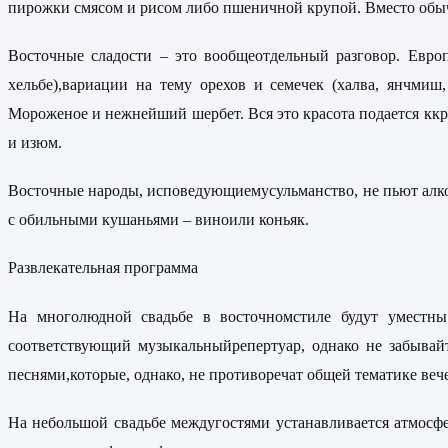
пирожки смясом и рисом либо пшеничной крупой. Вместо обыч
Восточные сладости – это вообщеотдельный разговор. Европ
хельбе),вариации на тему орехов и семечек (халва, янчмиш
Мороженое и нежнейший шербет. Вся это красота подается ккр
и изюм.
Восточные народы, исповедующиемусульманство, не пьют алког
с обильными кушаньями – виноили коньяк.
Развлекательная программа
На многолюдной свадьбе в восточномстиле будут уместны
соответствующий музыкальныйрепертуар, однако не забывай
песнями,которые, однако, не противоречат общей тематике вече
На небольшой свадьбе междугостями устанавливается атмосф