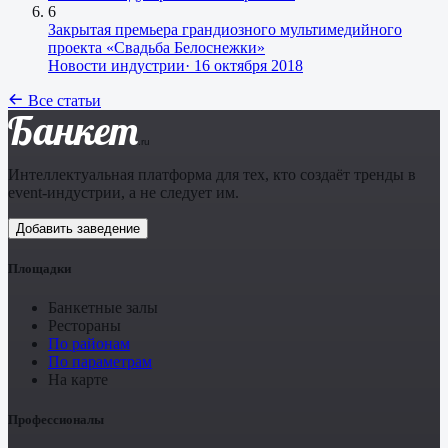
6
Закрытая премьера грандиозного мультимедийного
проекта «Свадьба Белоснежки»
Новости индустрии
·
16 октября 2018
Все статьи
Банкет
.ru
Интеллектуальная платформа для тех, кто создаёт тренды в
event-индустрии, а не следует им.
Добавить заведение
Площадки
Банкетные залы
Рестораны
По районам
По параметрам
На карте
Профессионалы