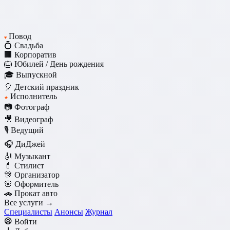
Повод
♥
💍 Свадьба
🏢 Корпоратив
🎂 Юбилей / День рождения
🎓 Выпускной
🎈 Детский праздник
Исполнитель
★
📷 Фотограф
🎥 Видеограф
🎙️ Ведущий
🎧 ДиДжей
🎻 Музыкант
💄 Стилист
🎊 Организатор
🌸 Оформитель
🚗 Прокат авто
Все услуги →
Специалисты
Анонсы
Журнал
Войти