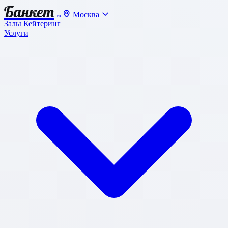
Банкет
Москва
.ru
Залы
Кейтеринг
Услуги