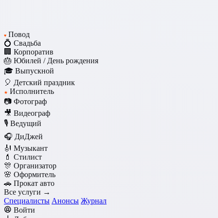
Повод
♥
💍 Свадьба
🏢 Корпоратив
🎂 Юбилей / День рождения
🎓 Выпускной
🎈 Детский праздник
Исполнитель
★
📷 Фотограф
🎥 Видеограф
🎙️ Ведущий
🎧 ДиДжей
🎻 Музыкант
💄 Стилист
🎊 Организатор
🌸 Оформитель
🚗 Прокат авто
Все услуги →
Специалисты
Анонсы
Журнал
Войти