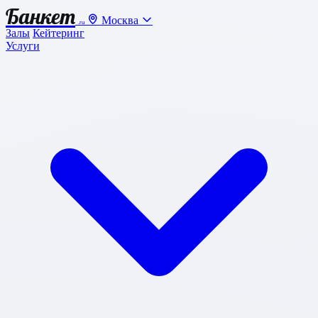
Банкет
Москва
.ru
Залы
Кейтеринг
Услуги