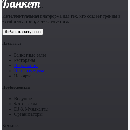
Банкет
.ru
Интеллектуальная платформа для тех, кто создаёт тренды в
event-индустрии, а не следует им.
Добавить заведение
Площадки
Банкетные залы
Рестораны
По районам
По параметрам
На карте
Профессионалы
Ведущие
Фотографы
DJ & Музыканты
Организаторы
Компания