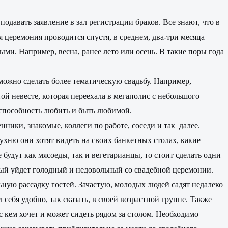
подавать заявление в зал регистрации браков. Все знают, что в
я церемония проводится спустя, в среднем, два-три месяца
ыми. Например, весна, ранее лето или осень. В такие поры года
можно сделать более тематическую свадьбу. Например,
й невесте, которая переехала в мегаполис с небольшого
 способность любить и быть любимой.
нники, знакомые, коллеги по работе, соседи и так далее.
хню они хотят видеть на своих банкетных столах, какие
будут как мясоеды, так и вегетарианцы, то стоит сделать одни
торый уйдет голодный и недовольный со свадебной церемонии.
льную рассадку гостей. Зачастую, молодых людей садят недалеко
л себя удобно, так сказать, в своей возрастной группе. Также
 кем хочет и может сидеть рядом за столом. Необходимо