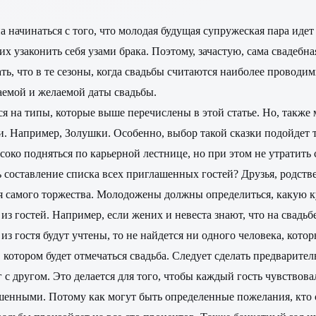
а начинаться с того, что молодая будущая супружеская пара идет 
 узаконить себя узами брака. Поэтому, зачастую, сама свадебна
ать, что в те сезоны, когда свадьбы считаются наиболее проводим
гаемой и желаемой даты свадьбы.
 на типы, которые выше перечислены в этой статье. Но, также 
. Например, Золушки. Особенно, выбор такой сказки подойдет то
око подняться по карьерной лестнице, но при этом не утратить
ь составление списка всех приглашенных гостей? Друзья, родстве
 самого торжества. Молодожены должны определиться, какую ку
 гостей. Например, если жених и невеста знают, что на свадьбе 
 из гостя будут учтены, то не найдется ни одного человека, ко
в котором будет отмечаться свадьба. Следует сделать предварите
г с другом. Это делается для того, чтобы каждый гость чувствова
ашенными. Потому как могут быть определенные пожелания, кто с