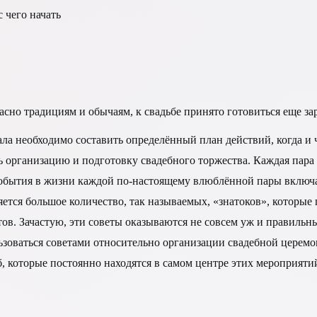
 чего начать
сно традициям и обычаям, к свадьбе принято готовиться еще зар
ала необходимо составить определённый план действий, когда и ч
ь организацию и подготовку свадебного торжества. Каждая пар
обытия в жизни каждой по-настоящему влюблённой пары включае
вляется большое количество, так называемых, «знатоков», которы
в. Зачастую, эти советы оказываются не совсем уж и правильны
ьзоваться советами относительно организации свадебной церемо
еб, которые постоянно находятся в самом центре этих мероприя