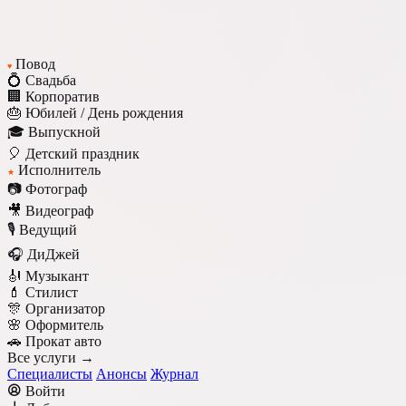
Повод
♥
💍 Свадьба
🏢 Корпоратив
🎂 Юбилей / День рождения
🎓 Выпускной
🎈 Детский праздник
Исполнитель
★
📷 Фотограф
🎥 Видеограф
🎙️ Ведущий
🎧 ДиДжей
🎻 Музыкант
💄 Стилист
🎊 Организатор
🌸 Оформитель
🚗 Прокат авто
Все услуги →
Специалисты
Анонсы
Журнал
Войти