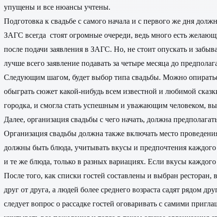
упущены и все нюансы учтены.
Подготовка к свадьбе с самого начала и с первого же дня должн
ЗАГС всегда стоят огромные очереди, ведь много есть желающих
после подачи заявления в ЗАГС. Но, не стоит опускать и забыв
лучше всего заявление подавать за четыре месяца до предпола
Следующим шагом, будет выбор типа свадьбы. Можно опираться
обыграть сюжет какой-нибудь всем известной и любимой сказки
городка, и смогла стать успешным и уважающим человеком, выс
Далее, организация свадьбы с чего начать, должна предполагат
Организация свадьбы должна также включать место проведения
должны быть блюда, учитывать вкусы и предпочтения каждого из
и те же блюда, только в разных вариациях. Если вкусы каждого
После того, как списки гостей составлены и выбран ресторан, 
друг от друга, а людей более среднего возраста садят рядом дру
следует вопрос о рассадке гостей оговаривать с самими пригл