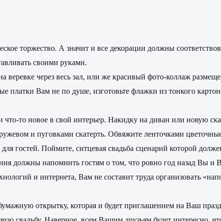
ческое торжество. А значит и все декорации должны соответство
отавливать своими руками.
а веревке через весь зал, или же красивый фото-коллаж размещ
е платки Вам не по душе, изготовьте флажки из тонкого картона
ти что-то новое в свой интерьер. Накидку на диван или новую с
кружевом и пуговками скатерть. Обвяжите ленточками цветочны
 для гостей. Поймите, ситцевая свадьба сценарий которой долже
ия должны напомнить гостям о том, что ровно год назад Вы и 
нологий и интернета, Вам не составит труда организовать «нап
бумажную открытку, которая и будет приглашением на Ваш празд
вую свадьбу. Наверное, всем Вашим друзьям будет интересно, чт