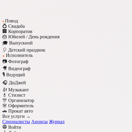
Повод
♥
💍 Свадьба
🏢 Корпоратив
🎂 Юбилей / День рождения
🎓 Выпускной
🎈 Детский праздник
Исполнитель
★
📷 Фотограф
🎥 Видеограф
🎙️ Ведущий
🎧 ДиДжей
🎻 Музыкант
💄 Стилист
🎊 Организатор
🌸 Оформитель
🚗 Прокат авто
Все услуги →
Специалисты
Анонсы
Журнал
Войти