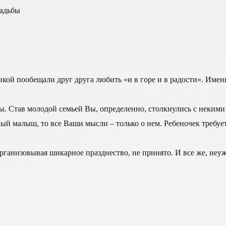
вадьбы
нкой пообещали друг друга любить «и в горе и в радости». Име
. Став молодой семьей Вы, определенно, столкнулись с некими
лый малыш, то все Ваши мысли – только о нем. Ребеночек требуе
ганизовывая шикарное празднество, не принято. И все же, неуж