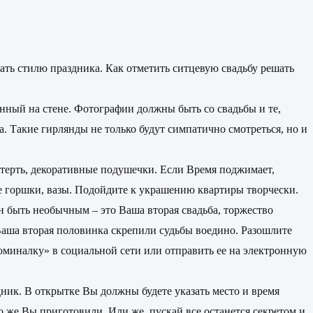
вать стилю праздника. Как отметить ситцевую свадьбу решать
енный на стене. Фотографии должны быть со свадьбы и те,
. Такие гирлянды не только будут симпатично смотреться, но и
катерть, декоративные подушечки. Если Время поджимает,
е горшки, вазы. Подойдите к украшению квартиры творчески.
н быть необычным – это Ваша вторая свадьба, торжество
Ваша вторая половинка скрепили судьбы воедино. Разошлите
оминалку» в социальной сети или отправить ее на электронную
ник. В открытке Вы должны будете указать место и время
о же Вы приготовили. Или же, пускай все останется секретом и