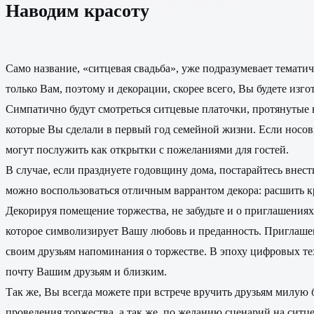
Наводим красоту
Само название, «ситцевая свадьба», уже подразумевает темати
только Вам, поэтому и декорации, скорее всего, Вы будете изг
Симпатично будут смотреться ситцевые платочки, протянутые н
которые Вы сделали в первый год семейной жизни. Если носовы
могут послужить как открытки с пожеланиями для гостей.
В случае, если празднуете годовщину дома, постарайтесь внес
можно воспользоваться отличным варрантом декора: расшить 
Декорируя помещение торжества, не забудьте и о приглашениях
которое символизирует Вашу любовь и преданность. Приглашен
своим друзьям напоминания о торжестве. В эпоху цифровых тех
почту Вашим друзьям и близким.
Так же, Вы всегда можете при встрече вручить друзьям милую 
проведения торжества, а так же, по желанию сценарий на ситце