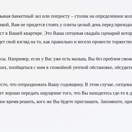
зывая банкетный зал или попросту – столик на определенное коли
вкой, Вам не придется стоять у плиты целый день перед приходо
ст в Вашей квартире. Это Ваша ситцевая свадьба сценарий котор
ет свой взгляд на то, как правильно и весело провести торжество
юсы. Например, если у Вас уже есть малыш, Вы без проблем смож
зких, пообщаться с ним в спокойной уютной обстановке, обсуди
сто, что отпраздновать Вашу годовщину. В этом случае, ситцева
 хорошо передать ощущение того, что Вы находитесь где-то в д
ое время решить, кого же Вы будете приглашать. Запомните, пр