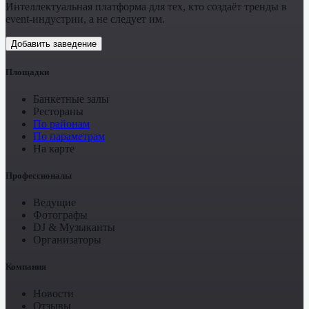
Интеллектуальная платформа для тех, кто создаёт тренды в
event-индустрии, а не следует им.
Добавить заведение
Площадки
Банкетные залы
Рестораны
По районам
По параметрам
На карте
Профессионалы
Ведущие
Фотографы
DJ & Музыканты
Организаторы
Компания
Новости
Отзывы