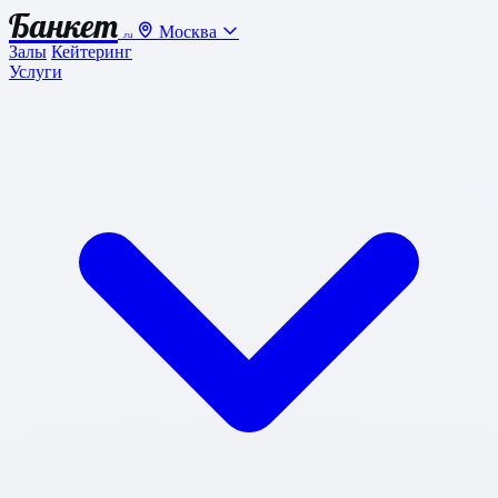
Банкет
Москва
.ru
Залы
Кейтеринг
Услуги