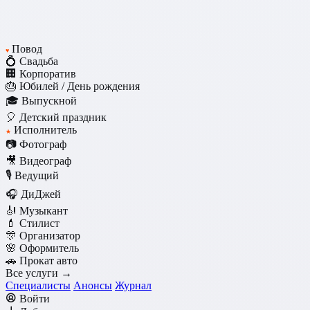
Повод
♥
💍 Свадьба
🏢 Корпоратив
🎂 Юбилей / День рождения
🎓 Выпускной
🎈 Детский праздник
Исполнитель
★
📷 Фотограф
🎥 Видеограф
🎙️ Ведущий
🎧 ДиДжей
🎻 Музыкант
💄 Стилист
🎊 Организатор
🌸 Оформитель
🚗 Прокат авто
Все услуги →
Специалисты
Анонсы
Журнал
Войти