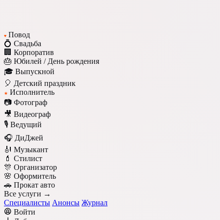
Повод
♥
💍 Свадьба
🏢 Корпоратив
🎂 Юбилей / День рождения
🎓 Выпускной
🎈 Детский праздник
Исполнитель
★
📷 Фотограф
🎥 Видеограф
🎙️ Ведущий
🎧 ДиДжей
🎻 Музыкант
💄 Стилист
🎊 Организатор
🌸 Оформитель
🚗 Прокат авто
Все услуги →
Специалисты
Анонсы
Журнал
Войти