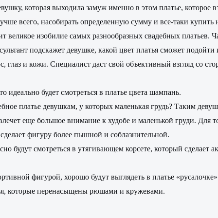
девушку, которая выходила замуж именно в этом платье, которое 
учше всего, насобирать определенную сумму и все-таки купить н
дит великое изобилие самых разнообразных свадебных платьев. Ч
льтант подскажет девушке, какой цвет платья сможет подойти и
, глаз и кожи. Специалист даст свой объективный взгляд со стор
то идеально будет смотреться в платье цвета шампань.
бное платье девушкам, у которых маленькая грудь? Таким девуш
лечет еще большое внимание к худобе и маленькой груди. Для то
р сделает фигуру более пышной и соблазнительной.
но будут смотреться в утягивающем корсете, который сделает а
тивной фигурой, хорошо будут выглядеть в платье «русалочке». 
тья, которые перенасыщены рюшами и кружевами.