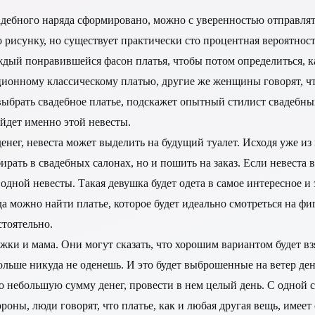
дебного наряда сформировано, можно с уверенностью отправлять
исунку, но существует практически сто процентная вероятность 
ждый понравившейся фасон платья, чтобы потом определиться, ка
онному классическому платью, другие же женщины говорят, что 
выбрать свадебное платье, подскажет опытный стилист свадебных
ойдет именно этой невесты.
 денег, невеста может выделить на будущий туалет. Исходя уже 
ирать в свадебных салонах, но и пошить на заказ. Если невеста 
 у одной невесты. Такая девушка будет одета в самое интересное 
гда можно найти платье, которое будет идеально смотреться на ф
стоятельно.
жки и мама. Они могут сказать, что хорошим вариантом будет взя
ольше никуда не оденешь. И это будет выброшенные на ветер ден
го небольшую сумму денег, провести в нем целый день. С одной 
оны, люди говорят, что платье, как и любая другая вещь, имеет