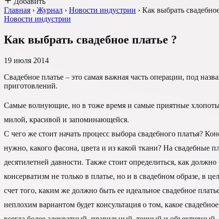
Добавить
Главная
›
Журнал
›
Новости индустрии
›
Как выбрать свадебное
Новости индустрии
Как выбрать свадебное платье ?
19 июля 2014
Свадебное платье – это самая важная часть операции, под наз
приготовлений.
Самые волнующие, но в тоже время и самые приятные хлопоты с
милой, красивой и запоминающейся.
С чего же стоит начать процесс выбора свадебного платья? Кон
нужно, какого фасона, цвета и из какой ткани? На свадебные пл
десятилетней давности. Также стоит определиться, как должно
консерватизм не только в платье, но и в свадебном образе, в 
счет того, каким же должно быть ее идеальное свадебное плат
неплохим вариантом будет консультация о том, какое свадебное
всегда более адекватный, правильный, точный и объективный.