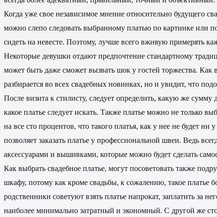
Когда уже свое независимое мнение относительно будущего сва
можно слепо следовать выбранному платью по картинке или по р
сидеть на невесте. Поэтому, лучше всего вживую примерять ка
Некоторые девушки отдают предпочтение стандартному традици
может быть даже сможет вызвать шок у гостей торжества. Как 
разбирается во всех свадебных новинках, но и увидит, что под
После визита к стилисту, следует определить, какую же сумму
какое платье следует искать. Также платье можно не только выб
на все сто процентов, что такого платья, как у нее не будет ни
позволяет заказать платье у профессиональной швеи. Ведь все
аксессуарами и вышивками, которые можно будет сделать само
Как выбрать свадебное платье, могут посоветовать также подру
шкафу, потому как кроме свадьбы, к сожалению, такое платье б
родственники советуют взять платье напрокат, заплатить за не
наиболее минимально затратный и экономный. С другой же стор