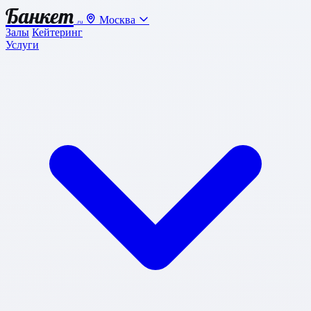
Банкет
Москва
.ru
Залы
Кейтеринг
Услуги