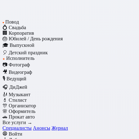
Повод
♥
💍 Свадьба
🏢 Корпоратив
🎂 Юбилей / День рождения
🎓 Выпускной
🎈 Детский праздник
Исполнитель
★
📷 Фотограф
🎥 Видеограф
🎙️ Ведущий
🎧 ДиДжей
🎻 Музыкант
💄 Стилист
🎊 Организатор
🌸 Оформитель
🚗 Прокат авто
Все услуги →
Специалисты
Анонсы
Журнал
Войти