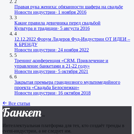
2
Правая рука жениха: обязанности шафера на свадьбе
Новости индустрии
·
1 ноября 2016
3
Какие правила девичника перед свадьбой
Культура и традиции
·
5 августа 2016
4
12.12.2022 Форум Лидеров Фуд-Индустрии ОТ ИДЕИ –
К БРЕНДУ
Новости индустрии
·
24 ноября 2022
5
Тренинг-конференция «CRM. Привлечение и
управление банкетами в 21-22 году»
Новости индустрии
·
5 октября 2021
6
Закрытая премьера грандиозного мультимедийного
проекта «Свадьба Белоснежки»
Новости индустрии
·
16 октября 2018
Все статьи
Банкет
.ru
Интеллектуальная платформа для тех, кто создаёт тренды в
event-индустрии, а не следует им.