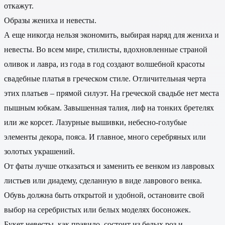
откажут.
Образы жениха и невесты.
А еще никогда нельзя экономить, выбирая наряд для жениха и
невесты. Во всем мире, стилисты, вдохновленные страной
оливок и лавра, из года в год создают волшебной красоты
свадебные платья в греческом стиле. Отличительная черта
этих платьев – прямой силуэт. На греческой свадьбе нет места
пышным юбкам. Завышенная талия, лиф на тонких бретелях
или же корсет. Лазурные вышивки, небесно-голубые
элементы декора, пояса. И главное, много серебряных или
золотых украшений.
От фаты лучше отказаться и заменить ее венком из лавровых
листьев или диадему, сделанную в виде лаврового венка.
Обувь должна быть открытой и удобной, остановите свой
выбор на серебристых или белых моделях босоножек.
Букет невесты, как правило, состоит из белых роз и