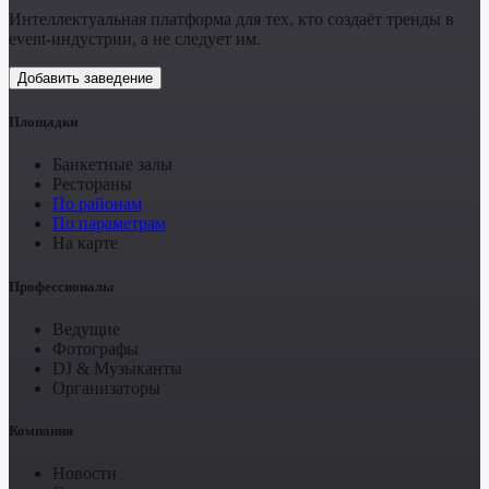
Интеллектуальная платформа для тех, кто создаёт тренды в
event-индустрии, а не следует им.
Добавить заведение
Площадки
Банкетные залы
Рестораны
По районам
По параметрам
На карте
Профессионалы
Ведущие
Фотографы
DJ & Музыканты
Организаторы
Компания
Новости