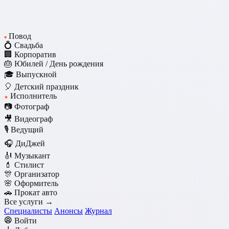
Повод
♥
💍 Свадьба
🏢 Корпоратив
🎂 Юбилей / День рождения
🎓 Выпускной
🎈 Детский праздник
Исполнитель
★
📷 Фотограф
🎥 Видеограф
🎙️ Ведущий
🎧 ДиДжей
🎻 Музыкант
💄 Стилист
🎊 Организатор
🌸 Оформитель
🚗 Прокат авто
Все услуги →
Специалисты
Анонсы
Журнал
Войти