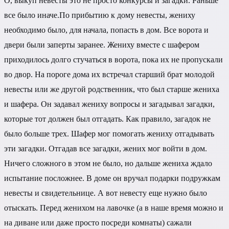
О, выкуп невесты это не просто конкурсы и загадки. Раньше
все было иначе.По прибытию к дому невесты, жениху
необходимо было, для начала, попасть в дом. Все ворота и
двери были заперты заранее. Жениху вместе с шафером
приходилось долго стучаться в ворота, пока их не пропускали
во двор. На пороге дома их встречал старший брат молодой
невесты или же другой родственник, что был старше жениха
и шафера. Он задавал жениху вопросы и загадывал загадки,
которые тот должен был отгадать. Как правило, загадок не
было больше трех. Шафер мог помогать жениху отгадывать
эти загадки. Отгадав все загадки, жених мог войти в дом.
Ничего сложного в этом не было, но дальше жениха ждало
испытание посложнее. В доме он вручал подарки подружкам
невесты и свидетельнице. А вот невесту еще нужно было
отыскать. Перед женихом на лавочке (а в наше время можно и
на диване или даже просто посреди комнаты) сажали