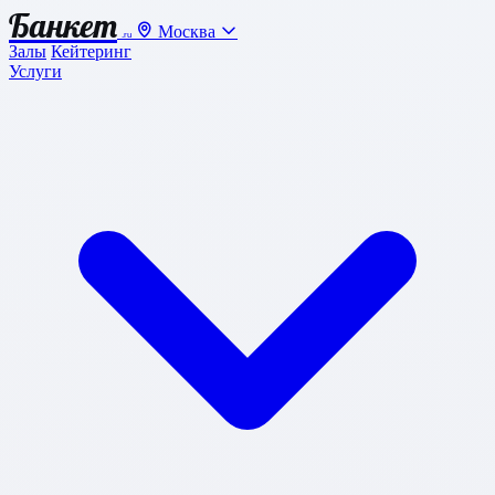
Банкет
Москва
.ru
Залы
Кейтеринг
Услуги