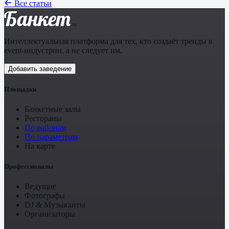
Все статьи
Банкет
.ru
Интеллектуальная платформа для тех, кто создаёт тренды в
event-индустрии, а не следует им.
Добавить заведение
Площадки
Банкетные залы
Рестораны
По районам
По параметрам
На карте
Профессионалы
Ведущие
Фотографы
DJ & Музыканты
Организаторы