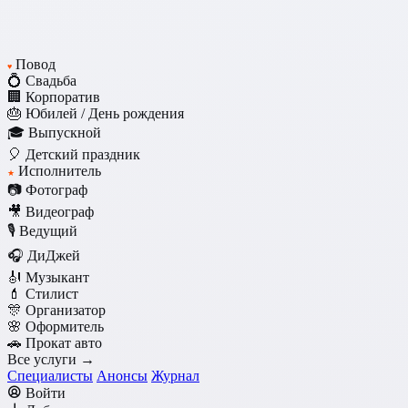
Повод
♥
💍 Свадьба
🏢 Корпоратив
🎂 Юбилей / День рождения
🎓 Выпускной
🎈 Детский праздник
Исполнитель
★
📷 Фотограф
🎥 Видеограф
🎙️ Ведущий
🎧 ДиДжей
🎻 Музыкант
💄 Стилист
🎊 Организатор
🌸 Оформитель
🚗 Прокат авто
Все услуги →
Специалисты
Анонсы
Журнал
Войти