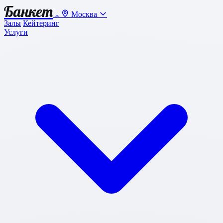
Банкет
Москва
.ru
Залы
Кейтеринг
Услуги