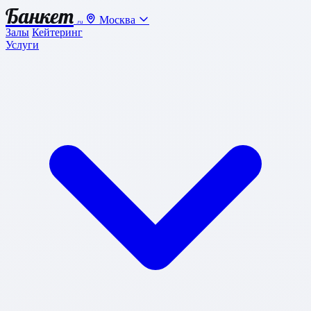
Банкет
Москва
.ru
Залы
Кейтеринг
Услуги