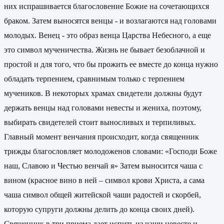
них испрашивается благословение Божие на сочетающихся
браком. Затем выносятся венцы - и возлагаются над головами
молодых. Венец - это образ венца Царства Небесного, а еще
это символ мученичества. Жизнь не бывает безоблачной и
простой и для того, что бы прожить ее вместе до конца нужно
обладать терпением, сравнимым только с терпением
мучеников. В некоторых храмах свидетели должны будут
держать венцы над головами невесты и жениха, поэтому,
выбирать свидетелей стоит выносливых и терпиливых.
Главный момент венчания происходит, когда священник
трижды благословляет молодоженов словами: «Господи Боже
наш, Славою и Честью венчай я» Затем выносится чаша с
вином (красное вино в ней – символ крови Христа, а сама
чаша символ общей житейской чаши радостей и скорбей,
которую супруги должны делить до конца своих дней).
Священник в три приема дает испить из чаши невесте и