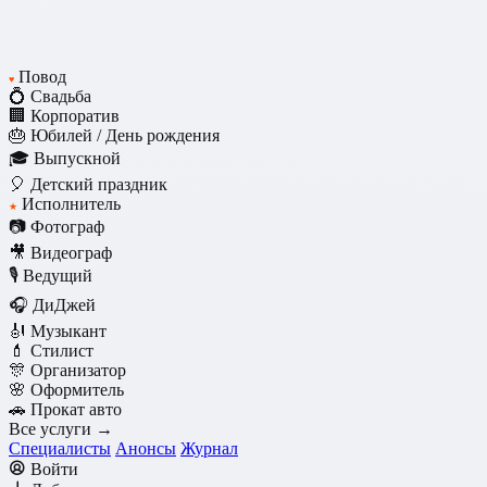
Повод
♥
💍 Свадьба
🏢 Корпоратив
🎂 Юбилей / День рождения
🎓 Выпускной
🎈 Детский праздник
Исполнитель
★
📷 Фотограф
🎥 Видеограф
🎙️ Ведущий
🎧 ДиДжей
🎻 Музыкант
💄 Стилист
🎊 Организатор
🌸 Оформитель
🚗 Прокат авто
Все услуги →
Специалисты
Анонсы
Журнал
Войти