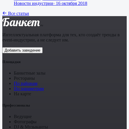
Новости индустрии
·
16 октября 2018
Все статьи
Банкет
.ru
Интеллектуальная платформа для тех, кто создаёт тренды в
event-индустрии, а не следует им.
Добавить заведение
Площадки
Банкетные залы
Рестораны
По районам
По параметрам
На карте
Профессионалы
Ведущие
Фотографы
DJ & Музыканты