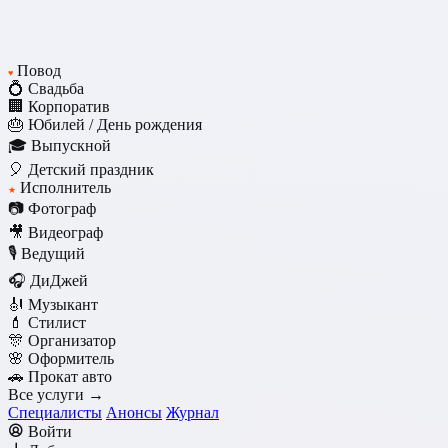
Повод
♥
💍 Свадьба
🏢 Корпоратив
🎂 Юбилей / День рождения
🎓 Выпускной
🎈 Детский праздник
Исполнитель
★
📷 Фотограф
🎥 Видеограф
🎙️ Ведущий
🎧 ДиДжей
🎻 Музыкант
💄 Стилист
🎊 Организатор
🌸 Оформитель
🚗 Прокат авто
Все услуги →
Специалисты
Анонсы
Журнал
Войти