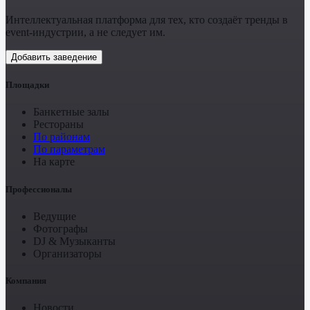
Интеллектуальная платформа для тех, кто создаёт тренды в
event-индустрии, а не следует им.
Добавить заведение
Площадки
Банкетные залы
Рестораны
По районам
По параметрам
На карте
Профессионалы
Ведущие
Фотографы
DJ & Музыканты
Организаторы
Компания
Новости