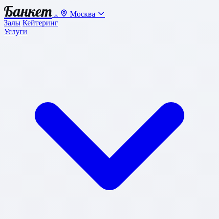
Банкет
Москва
.ru
Залы
Кейтеринг
Услуги