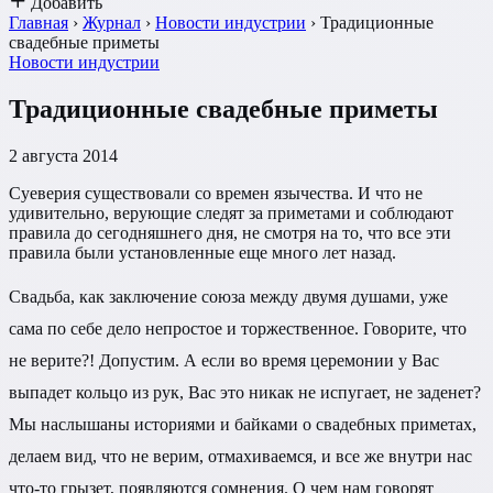
Добавить
Главная
›
Журнал
›
Новости индустрии
›
Традиционные
свадебные приметы
Новости индустрии
Традиционные свадебные приметы
2 августа 2014
Суеверия существовали со времен язычества. И что не
удивительно, верующие следят за приметами и соблюдают
правила до сегодняшнего дня, не смотря на то, что все эти
правила были установленные еще много лет назад.
Свадьба, как заключение союза между двумя душами, уже
сама по себе дело непростое и торжественное. Говорите, что
не верите?! Допустим. А если во время церемонии у Вас
выпадет кольцо из рук, Вас это никак не испугает, не заденет?
Мы наслышаны историями и байками о свадебных приметах,
делаем вид, что не верим, отмахиваемся, и все же внутри нас
что-то грызет, появляются сомнения. О чем нам говорят