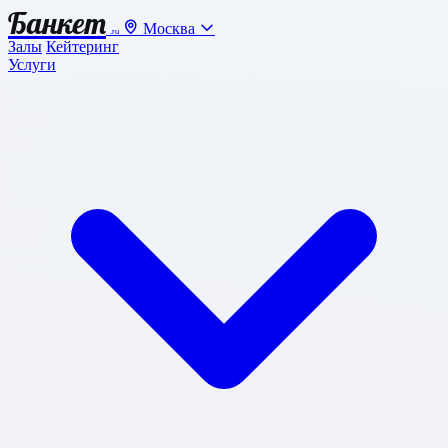
Банкет
Москва
.ru
Залы
Кейтеринг
Услуги