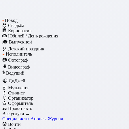
Повод
♥
💍 Свадьба
🏢 Корпоратив
🎂 Юбилей / День рождения
🎓 Выпускной
🎈 Детский праздник
Исполнитель
★
📷 Фотограф
🎥 Видеограф
🎙️ Ведущий
🎧 ДиДжей
🎻 Музыкант
💄 Стилист
🎊 Организатор
🌸 Оформитель
🚗 Прокат авто
Все услуги →
Специалисты
Анонсы
Журнал
Войти