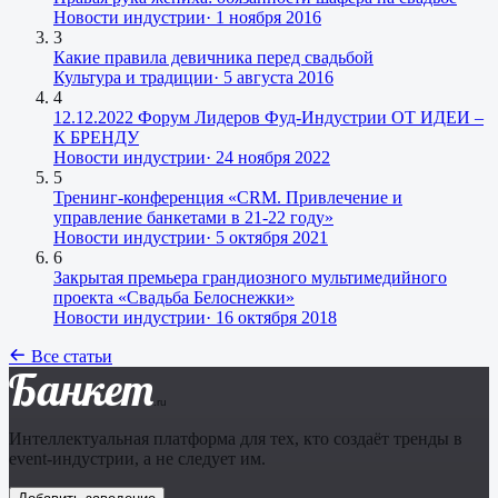
Новости индустрии
·
1 ноября 2016
3
Какие правила девичника перед свадьбой
Культура и традиции
·
5 августа 2016
4
12.12.2022 Форум Лидеров Фуд-Индустрии ОТ ИДЕИ –
К БРЕНДУ
Новости индустрии
·
24 ноября 2022
5
Тренинг-конференция «CRM. Привлечение и
управление банкетами в 21-22 году»
Новости индустрии
·
5 октября 2021
6
Закрытая премьера грандиозного мультимедийного
проекта «Свадьба Белоснежки»
Новости индустрии
·
16 октября 2018
Все статьи
Банкет
.ru
Интеллектуальная платформа для тех, кто создаёт тренды в
event-индустрии, а не следует им.