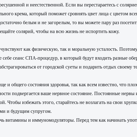
сушенной и неестественной. Если вы перестараетесь с солярием,
ьного крема, который поможет сровнять цвет лица с цветом всег
остаточно белым и не загорелым, то вы можете пару раз посетит
осещайте солярий, чтобы на всю жизнь не испортить кожу.
увствуют как физическую, так и моральную усталость. Поэтому,
е себе сеанс СПА-процедур, в который будут входить разные обе
ы абстрагироваться от городской суеты и подарить отдых своему т
е и общего состояния здоровья, так как всем известно, что плох
сности подвергается ваше нервное состояние. Постоянные нервы
ой. Чтобы избежать этого, старайтесь не возлагать на свои хру
ями и будущим супругом.
чь витамины и иммуномодуляторы. Перед тем как начинать употр