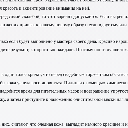
я красота и акцентирование внимания на ней.
ред самой свадьбой, то этот вариант допускается. Если вы реши
ваш жених привык к вашему новому образу и если вдруг ему или 
олько если будет выполнено у мастера своего дела. Красиво нар
дите результат, которого так ожидали. Поэтому ногти лучше тож
и в один голос кричат, что перед свадебным торжеством обязате
обы кожа успела восстановиться. Пилинги с помощью химических 
адобится время для питательных масок и возвращение упругост
кожу, а затем приступите к наложению очистительной маски для 
них, считают, что бледная кожа, выглядит намного красивее и н