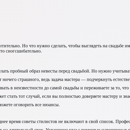
тительно. Но что нужно сделать, чтобы выглядеть на свадьбе им
сто сногсшибательно.
елать пробный образ невесты перед свадьбой. Но нужно учитыват
т ничего страшного, ведь задача мастера — подчеркнуть естестве
ывать в неизвестности до самой свадьбы и переживаете за то, чт
т стать тот случай, если вы полностью доверяете мастеру и знае
можете оговорить все нюансы.
нее время советы стилистов не включают в свой список. Професс
их на длительный срок. Украшение глаз с помощью нарощенных р