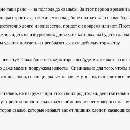
ьно-таки рано — за полгода до свадьбы. За этот период времени 
но расстроиться, заметив, что свадебное платье стало на вас бо
достаточно долго и неизвестно, придет он вовремя или нет. Поэ
нужно сидеть на изнуряющих диетах, на которых вы будете голода
м удастся похудеть и преобразиться к свадебному торжеству.
 невесту». Свадебное платье, которое вы будете доставать из шк
ю даже маме и подружкам невесты. Специально для того, чтобы в
аботник салона, со специальным паровым утюгом, исправит все н
оятельно, не нагружая при этом своих родителей, действительно
гут просто-напросто свалиться в обморок, от неимоверных нагруз
оров свадьб, которые избавят вас от лишних хлопот, касающихс