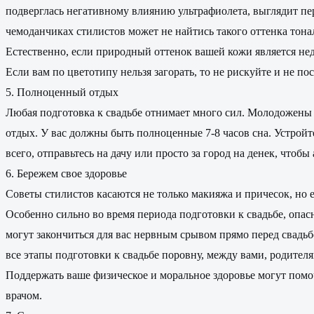
подверглась негативному влиянию ультрафиолета, выглядит пере
чемоданчиках стилистов может не найтись такого оттенка тонал
Естественно, если природный оттенок вашей кожи является нед
Если вам по цветотипу нельзя загорать, то не рискуйте и не п
5. Полноценный отдых
Любая подготовка к свадьбе отнимает много сил. Молодожены ч
отдых. У вас должны быть полноценные 7-8 часов сна. Устройт
всего, отправьтесь на дачу или просто за город на денек, чтоб
6. Бережем свое здоровье
Советы стилистов касаются не только макияжа и причесок, но ещ
Особенно сильно во время периода подготовки к свадьбе, опа
могут закончиться для вас нервным срывом прямо перед свадьб
все этапы подготовки к свадьбе поровну, между вами, родител
Поддержать ваше физическое и моральное здоровье могут помо
врачом.