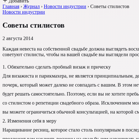
Добавить
Главная
›
Журнал
›
Новости индустрии
›
Советы стилистов
Новости индустрии
Советы стилистов
2 августа 2014
Каждая невеста на собственной свадьбе должна выглядеть восхи
советуют стилисты, чтобы на вашей свадьбе вы выглядели про
1. Обязательно сделать пробный визаж и прическу
Для визажиста и парикмахера, не является принципиальным, д
почерк, который может далеко не совпадать с вашим. В этом не
будет решать самостоятельно. Поэтому, если вы не хотите преб
со стилистом о репетиции свадебного образа. Исключением може
вы можете ограничиться обычной консультацией, на которой с
2. Изменения себя в меру
Наращивание ресниц, которое стало столь популярным в послед
предложит вам наклеить ресницы на свадьбу, чем наращивать 