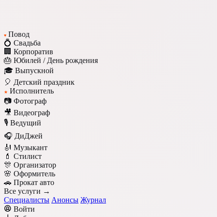
Повод
♥
💍 Свадьба
🏢 Корпоратив
🎂 Юбилей / День рождения
🎓 Выпускной
🎈 Детский праздник
Исполнитель
★
📷 Фотограф
🎥 Видеограф
🎙️ Ведущий
🎧 ДиДжей
🎻 Музыкант
💄 Стилист
🎊 Организатор
🌸 Оформитель
🚗 Прокат авто
Все услуги →
Специалисты
Анонсы
Журнал
Войти