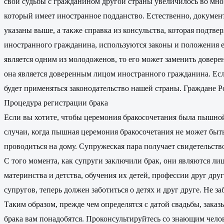
свои судьбы с гражданином другой страны увеличилось во мног
который имеет иностранное подданство. Естественно, докумен
указаны выше, а также справка из консульства, которая подтве
иностранного гражданина, используются законы и положения е
является одним из молодоженов, то его может заменить довере
она является доверенным лицом иностранного гражданина. Если
будет применяться законодательство нашей страны. Граждане Р
Процедура регистрации брака
Если вы хотите, чтобы церемония бракосочетания была пышной
случаи, когда пышная церемония бракосочетания не может быт
проводиться на дому. Супружеская пара получает свидетельство
С того момента, как супруги заключили брак, они являются ли
материнства и детства, обучения их детей, профессии друг д
супругов, теперь должен заботиться о детях и друг друге. Не 
Таким образом, прежде чем определятся с датой свадьбы, заказ
брака вам понадобятся. Проконсультируйтесь со знающим чело