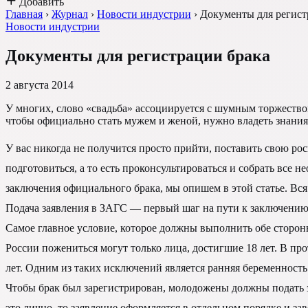
Добавить
Главная
›
Журнал
›
Новости индустрии
›
Документы для регист
Новости индустрии
Документы для регистрации брака
2 августа 2014
У многих, слово «свадьба» ассоциируется с шумным торжеством,
чтобы официально стать мужем и женой, нужно владеть знания
У вас никогда не получится просто прийти, поставить свою р
подготовиться, а то есть проконсультироваться и собрать все 
заключения официального брака, мы опишем в этой статье. Вся
Подача заявления в ЗАГС — первый шаг на пути к заключению
Самое главное условие, которое должны выполнить обе стороны
России пожениться могут только лица, достигшие 18 лет. В про
лет. Одним из таких исключений является ранняя беременность
Чтобы брак был зарегистрирован, молодожены должны подать за
это лично, то заявление оформляется в отдельном порядке и за