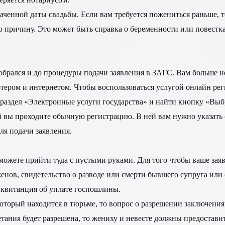
аченной даты свадьбы. Если вам требуется пожениться раньше, т
причину. Это может быть справка о беременности или повестка 
.
рался и до процедуры подачи заявления в ЗАГС. Вам больше не
ютером и интернетом. Чтобы воспользоваться услугой онлайн ре
и раздел «Электронные услуги государства» и найти кнопку «Выб
ой вы проходите обычную регистрацию. В ней вам нужно указать 
ля подачи заявления.
можете прийти туда с пустыми руками. Для того чтобы ваше заяв
нов, свидетельство о разводе или смерти бывшего супруга или с
и квитанция об уплате госпошлины.
 который находится в тюрьме, то вопрос о разрешении заключени
етания будет разрешена, то жениху и невесте должны предостави