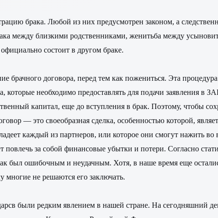
трацию брака. Любой из них предусмотрен законом, а следственно
брака между близкими родственниками, женитьба между усынови
 официально состоит в другом браке.
ие брачного договора, перед тем как пожениться. Эта процедура
, которые необходимо предоставлять для подачи заявления в ЗАГ
венный капитал, еще до вступления в брак. Поэтому, чтобы со
оговор — это своеобразная сделка, особенностью которой, являе
адеет каждый из партнеров, или которое они смогут нажить во 
ет повлечь за собой финансовые убытки и потери. Согласно ста
брак был ошибочным и неудачным. Хотя, в наше время еще остали
у многие не решаются его заключать.
ударсв были редким явлением в нашей стране. На сегодняшний д