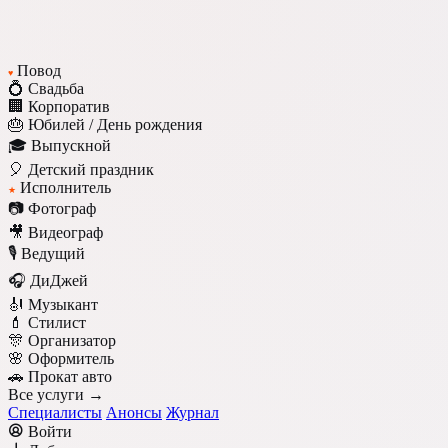
Повод
♥
💍 Свадьба
🏢 Корпоратив
🎂 Юбилей / День рождения
🎓 Выпускной
🎈 Детский праздник
Исполнитель
★
📷 Фотограф
🎥 Видеограф
🎙️ Ведущий
🎧 ДиДжей
🎻 Музыкант
💄 Стилист
🎊 Организатор
🌸 Оформитель
🚗 Прокат авто
Все услуги →
Специалисты
Анонсы
Журнал
Войти