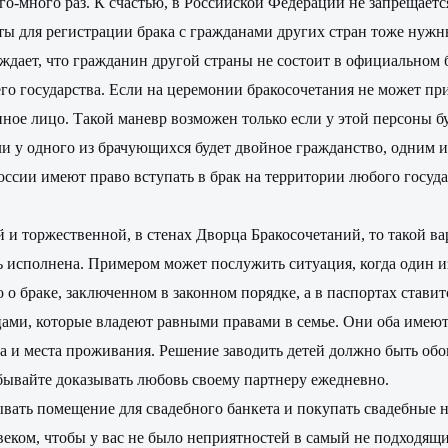
о-много раз. К счастью, в Российской Федерации не запрещаетс
ты для регистрации брака с гражданами других стран тоже нужн
рждает, что гражданин другой страны не состоит в официальном 
го государства. Если на церемонии бракосочетания не может пр
нное лицо. Такой маневр возможен только если у этой персоны 
 у одного из брачующихся будет двойное гражданство, одним из
оссии имеют право вступать в брак на территории любого госуда
 и торжественной, в стенах Дворца Бракосочетаний, то такой 
ь исполнена. Примером может послужить ситуация, когда один и
 о браке, заключенном в законном порядке, а в паспортах стави
цами, которые владеют равными правами в семье. Они оба имеют 
руга и места проживания. Решение заводить детей должно быть
забывайте доказывать любовь своему партнеру ежедневно.
ывать помещение для свадебного банкета и покупать свадебные н
веком, чтобы у вас не было неприятностей в самый не подходящ