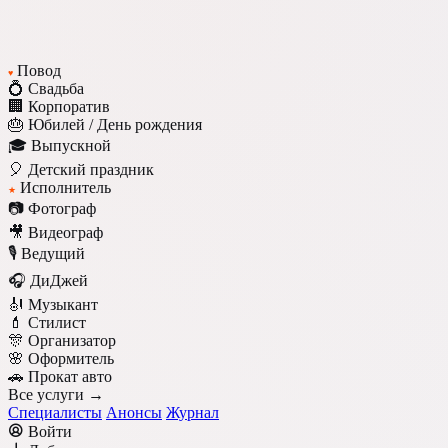
Повод
♥
💍 Свадьба
🏢 Корпоратив
🎂 Юбилей / День рождения
🎓 Выпускной
🎈 Детский праздник
Исполнитель
★
📷 Фотограф
🎥 Видеограф
🎙️ Ведущий
🎧 ДиДжей
🎻 Музыкант
💄 Стилист
🎊 Организатор
🌸 Оформитель
🚗 Прокат авто
Все услуги →
Специалисты
Анонсы
Журнал
Войти