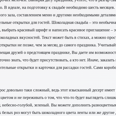
. В идеале, на подготовку к свадьбе необходимо шесть месяцев. 
ого зала, составлением меню и другими необходимыми деталями
ельные открытки для гостей. Шоколадная свадьба – это необычн
 выбрать красивый шрифт и написать красивое приглашение – э
коладных вкусностей. Текст может быть в стихах, а можно прост
ткрытки не позже, чем за месяц до самого праздника. Учитывайт
 извещая друзей о предстоящем празднике, Вы даете им возможнос
очно знать, что будет присутствовать, а кто нет. Иначе, заказат
асительные открытки и карточки для рассадки гостей. Сами ко
рос довольно таки сложный, ведь этот изысканный десерт имеет
ветом и не переживать о том, что что-то будет выглядеть слишк
 небесно-голубой, зеленый. Вы можете дополнить разноцветным
ах белых роз могут быть шоколадного цвета ленты или же другие