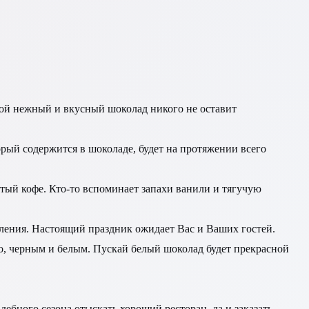
акой нежный и вкусный шоколад никого не оставит
торый содержится в шоколаде, будет на протяжении всего
тый кофе. Кто-то вспоминает запахи ванили и тягучую
мления. Настоящий праздник ожидает Вас и Ваших гостей.
ло, черным и белым. Пускай белый шоколад будет прекрасной
дебного сезона отыскать хороший ресторан, да и заказать