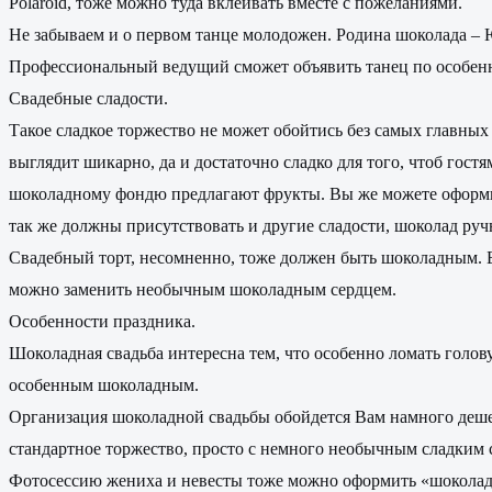
Polaroid, тоже можно туда вклеивать вместе с пожеланиями.
Не забываем и о первом танце молодожен. Родина шоколада – 
Профессиональный ведущий сможет объявить танец по особенно
Свадебные сладости.
Такое сладкое торжество не может обойтись без самых главн
выглядит шикарно, да и достаточно сладко для того, чтоб гост
шоколадному фондю предлагают фрукты. Вы же можете оформить
так же должны присутствовать и другие сладости, шоколад ру
Свадебный торт, несомненно, тоже должен быть шоколадным. 
можно заменить необычным шоколадным сердцем.
Особенности праздника.
Шоколадная свадьба интересна тем, что особенно ломать голо
особенным шоколадным.
Организация шоколадной свадьбы обойдется Вам намного дешев
стандартное торжество, просто с немного необычным сладким 
Фотосессию жениха и невесты тоже можно оформить «шоколадн