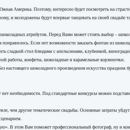
Южная Америка. Поэтому, интересно будет посмотреть на страст
му, и молодожены будут впервые танцевать на своей свадьбе та
ых шоколадных атрибутов. Перед Вами может стоять выбор – шо
ям понравилось. Если нет возможности заказать фонтан из шокола
 сладкий стол блюдами с апельсинами, клубникой, виноградом,
чной работы, конфеты, шоколадные и карамельные корзиночки.
Без настоящего шоколадного произведения искусства праздник б
ву нет необходимости. Под стандартные конкурсы можно подста
ле, чем другие тематические свадьбы. Основные затраты уйдут 
сценарием.
о». В этом Вам поможет профессиональный фотограф, ну и коне