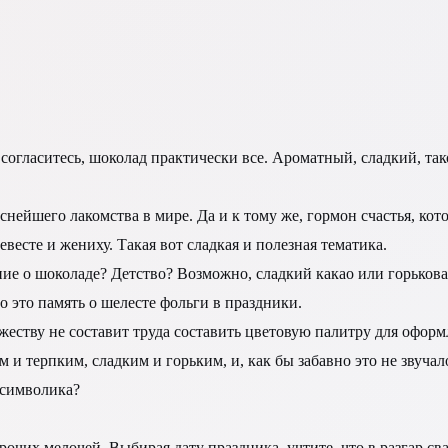
 согласитесь, шоколад практически все. Ароматный, сладкий, т
снейшего лакомства в мире. Да и к тому же, гормон счастья, ко
есте и жениху. Такая вот сладкая и полезная тематика.
ие о шоколаде? Детство? Возможно, сладкий какао или горькова
о это память о шелесте фольги в праздники.
жеству не составит труда составить цветовую палитру для офор
и терпким, сладким и горьким, и, как бы забавно это не звуча
 символика?
очих мелочей. Выбирая дату праздника, учтите, что в разгар сва