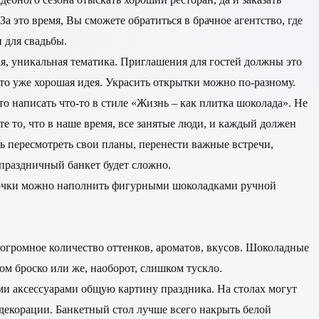
За это время, Вы сможете обратиться в брачное агентство, где
 для свадьбы.
ая, уникальная тематика. Приглашения для гостей должны это
то уже хорошая идея. Украсить открытки можно по-разному.
о написать что-то в стиле «Жизнь – как плитка шоколада». Не
е то, что в наше время, все занятые люди, и каждый должен
ть пересмотреть свои планы, перенести важные встречи,
ь праздничный банкет будет сложно.
робочки можно наполнить фигурными шоколадками ручной
 огромное количество оттенков, ароматов, вкусов. Шоколадные
ом броско или же, наоборот, слишком тускло.
и аксессуарами общую картину праздника. На столах могут
 декорации. Банкетный стол лучше всего накрыть белой