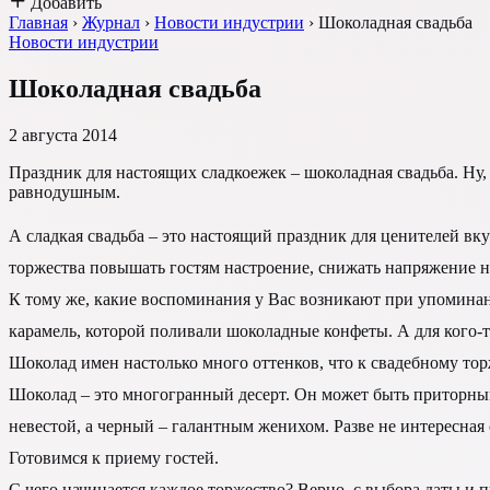
Добавить
Главная
›
Журнал
›
Новости индустрии
›
Шоколадная свадьба
Новости индустрии
Шоколадная свадьба
2 августа 2014
Праздник для настоящих сладкоежек – шоколадная свадьба. Ну,
равнодушным.
А сладкая свадьба – это настоящий праздник для ценителей вку
торжества повышать гостям настроение, снижать напряжение нев
К тому же, какие воспоминания у Вас возникают при упоминан
карамель, которой поливали шоколадные конфеты. А для кого-т
Шоколад имен настолько много оттенков, что к свадебному тор
Шоколад – это многогранный десерт. Он может быть приторным 
невестой, а черный – галантным женихом. Разве не интересная
Готовимся к приему гостей.
С чего начинается каждое торжество? Верно, с выбора даты и пр