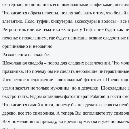
скатертью, но дополнить его шоколадными салфетками, лентам
Что касается образа невесты, нельзя забывать о том, что белый
элегантно. Пояс, туфли, бижутерия, аксессуары в волосы – все
Ретро-стиль или же тематика «Завтрак у Тиффани» будет как не
печенье с пожеланием, где будут написаны всякие сладостные 
оригинально и необычно.
Развлечения на свадьбе.
Шоколадная свадьба – повод для сладких развлечений. Что мо
праздника. Но почему бы не сделать небольшие интерактивные 
Интересное предложение – шоколадный фототеатр. Превосходн
усами захотят не только мужчины, но и девушки. Шоколадные ш
быстро таять. Рядом оставляем фотоаппарат Polaroid и гости см
Что касается самой книги, почему бы не сделать ее совсем не
дерево, все это символика. А теперь Вы дополняете эту симв
Вам пожелания по приходу, во время торжества и уже по оконча