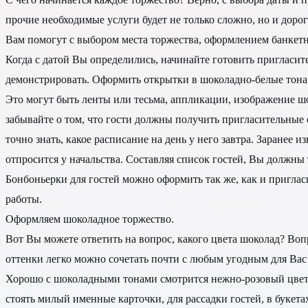
прочие необходимые услуги будет не только сложно, но и дорого
Вам помогут с выбором места торжества, оформлением банкетн
Когда с датой Вы определились, начинайте готовить пригласит
демонстрировать. Оформить открытки в шоколадно-белые тона,
Это могут быть ленты или тесьма, аппликации, изображение шо
забывайте о том, что гости должны получить пригласительные о
точно знать, какое расписание на день у него завтра. Заранее
отпросится у начальства. Составляя список гостей, Вы должны т
Бонбоньерки для гостей можно оформить так же, как и пригл
работы.
Оформляем шоколадное торжество.
Вот Вы можете ответить на вопрос, какого цвета шоколад? Воп
оттенки легко можно сочетать почти с любым угодным для Вас ц
Хорошо с шоколадными тонами смотрится нежно-розовый цвет,
стоять милый именные карточки, для рассадки гостей, в букет