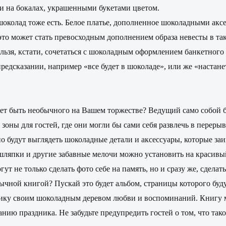
и на бокалах, украшенными букетами цветом.
 шоколад тоже есть. Белое платье, дополненное шоколадными аксе
 это может стать превосходным дополнением образа невесты в так
льзя, кстати, сочетаться с шоколадным оформлением банкетного 
предсказании, например «все будет в шоколаде», или же «настане
жет быть необычного на Вашем торжестве? Ведущий само собой 
зоны для гостей, где они могли бы сами себя развлечь в перерыв
о будут выглядеть шоколадные детали и аксессуары, которые з
ляпки и другие забавные мелочи можно установить на красивый 
огут не только сделать фото себе на память, но и сразу же, сде
обычной книгой? Пускай это будет альбом, страницы которого бу
олику своим шоколадным деревом любви и воспоминаний. Книгу м
нию праздника. Не забудьте предупредить гостей о том, что так