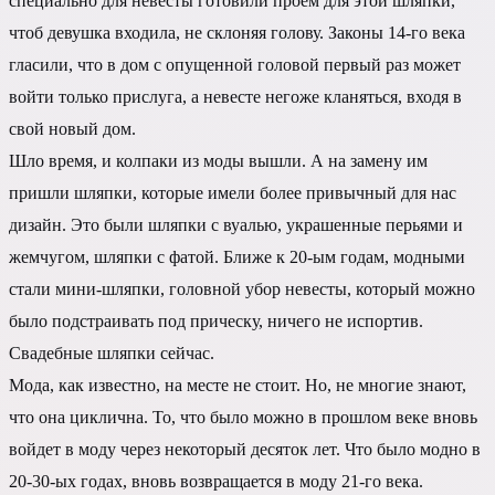
специально для невесты готовили проем для этой шляпки,
чтоб девушка входила, не склоняя голову. Законы 14-го века
гласили, что в дом с опущенной головой первый раз может
войти только прислуга, а невесте негоже кланяться, входя в
свой новый дом.
Шло время, и колпаки из моды вышли. А на замену им
пришли шляпки, которые имели более привычный для нас
дизайн. Это были шляпки с вуалью, украшенные перьями и
жемчугом, шляпки с фатой. Ближе к 20-ым годам, модными
стали мини-шляпки, головной убор невесты, который можно
было подстраивать под прическу, ничего не испортив.
Свадебные шляпки сейчас.
Мода, как известно, на месте не стоит. Но, не многие знают,
что она циклична. То, что было можно в прошлом веке вновь
войдет в моду через некоторый десяток лет. Что было модно в
20-30-ых годах, вновь возвращается в моду 21-го века.