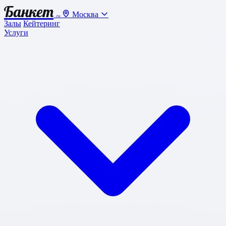
Банкет
Москва
.ru
Залы
Кейтеринг
Услуги