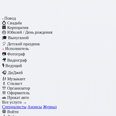
Повод
♥
💍 Свадьба
🏢 Корпоратив
🎂 Юбилей / День рождения
🎓 Выпускной
🎈 Детский праздник
Исполнитель
★
📷 Фотограф
🎥 Видеограф
🎙️ Ведущий
🎧 ДиДжей
🎻 Музыкант
💄 Стилист
🎊 Организатор
🌸 Оформитель
🚗 Прокат авто
Все услуги →
Специалисты
Анонсы
Журнал
Войти