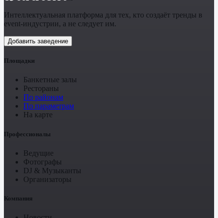
Интеллектуальная платформа для тех, кто создаёт тренды в
event-индустрии, а не следует им.
Добавить заведение
Площадки
Банкетные залы
Рестораны
По районам
По параметрам
На карте
Профессионалы
Ведущие
Фотографы
DJ & Музыканты
Организаторы
Компания
Новости