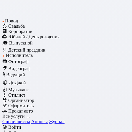
Повод
♥
💍 Свадьба
🏢 Корпоратив
🎂 Юбилей / День рождения
🎓 Выпускной
🎈 Детский праздник
Исполнитель
★
📷 Фотограф
🎥 Видеограф
🎙️ Ведущий
🎧 ДиДжей
🎻 Музыкант
💄 Стилист
🎊 Организатор
🌸 Оформитель
🚗 Прокат авто
Все услуги →
Специалисты
Анонсы
Журнал
Войти