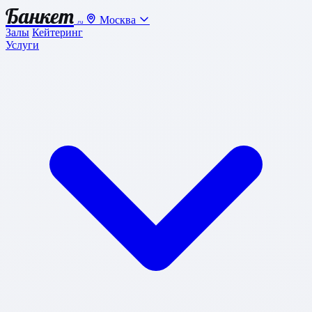
Банкет
Москва
.ru
Залы
Кейтеринг
Услуги