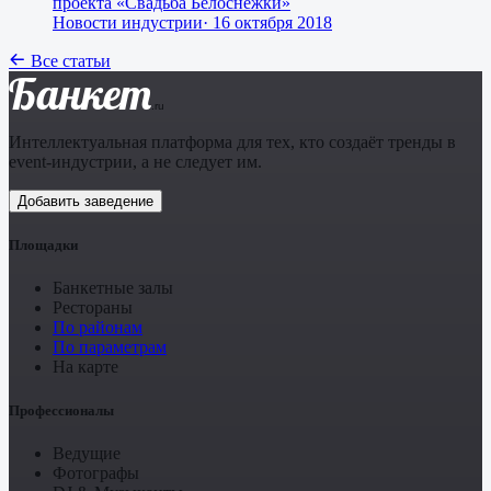
проекта «Свадьба Белоснежки»
Новости индустрии
·
16 октября 2018
Все статьи
Банкет
.ru
Интеллектуальная платформа для тех, кто создаёт тренды в
event-индустрии, а не следует им.
Добавить заведение
Площадки
Банкетные залы
Рестораны
По районам
По параметрам
На карте
Профессионалы
Ведущие
Фотографы