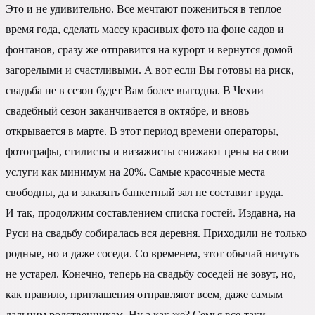
Это и не удивительно. Все мечтают пожениться в теплое
время года, сделать массу красивых фото на фоне садов и
фонтанов, сразу же отправится на курорт и вернутся домой
загорелыми и счастливыми. А вот если Вы готовы на риск,
свадьба не в сезон будет Вам более выгодна. В Чехии
свадебный сезон заканчивается в октябре, и вновь
открывается в марте. В этот период времени операторы,
фотографы, стилисты и визажисты снижают цены на свои
услуги как минимум на 20%. Самые красочные места
свободны, да и заказать банкетный зал не составит труда.
И так, продолжим составлением списка гостей. Издавна, на
Руси на свадьбу собиралась вся деревня. Приходили не только
родные, но и даже соседи. Со временем, этот обычай ничуть
не устарел. Конечно, теперь на свадьбу соседей не зовут, но,
как правило, приглашения отправляют всем, даже самым
дальним родственникам. Ну а как же? Семья все-таки.