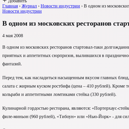
Добавить
Главная
›
Журнал
›
Новости индустрии
›
В одном из московски
Новости индустрии
В одном из московских ресторанов стар
4 мая 2008
В одном из московских ресторанов стартовал-таки долгожданн
приятных и аппетитных сюрпризов, вылившихся в праздничное
фантазий.
Перед тем, как насладиться насыщенным вкусом главных блюд,
салата с жирным куском ростбифа (цена – 410 рублей). Кроме т
кольраби и аппетитными ломтиками стейка (330 рублей).
Кулинарной гордостью ресторана, являются: «Портерхаус-стейк
филе-миньон (960 рублей), «Тибоун» или «Нью-Йорк» - для сил