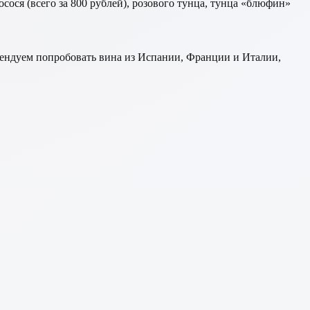
сося (всего за 800 рублей), розового тунца, тунца «блюфин»
мендуем попробовать вина из Испании, Франции и Италии,