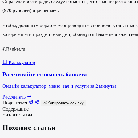
Справедливости ради, следует отметить, что в меню ресторана
(970 руболей) и рыбы-меч.
Чтобы, должным образом «сопроводить» свой вечер, опытные 
которые в эти праздничные дни, обойдутся Вам ещё и значител
©Banket.ru
Калькулятор
Рассчитайте стоимость банкета
Онлайн-калькулятор: меню, зал и услуги за 2 минуты
Рассчитать
Поделиться
Копировать ссылку
Содержание
Читайте также
Похожие статьи