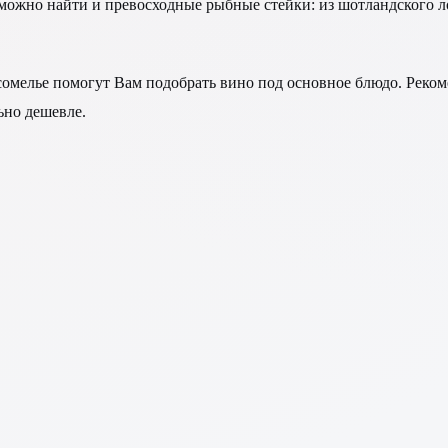
 можно найти и превосходные рыбные стейки: из шотландского ло
сомелье помогут Вам подобрать вино под основное блюдо. Реко
ьно дешевле.