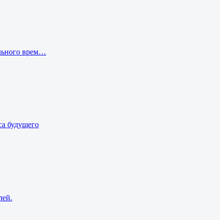
ального врем…
а будущего
лей.