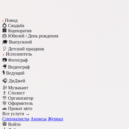
Повод
♥
💍 Свадьба
🏢 Корпоратив
🎂 Юбилей / День рождения
🎓 Выпускной
🎈 Детский праздник
Исполнитель
★
📷 Фотограф
🎥 Видеограф
🎙️ Ведущий
🎧 ДиДжей
🎻 Музыкант
💄 Стилист
🎊 Организатор
🌸 Оформитель
🚗 Прокат авто
Все услуги →
Специалисты
Анонсы
Журнал
Войти