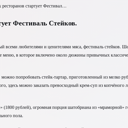
х ресторанов стартует Фестивал…
тует Фестиваль Стейков.
ый всеми любителями и ценителями мяса, фестиваль стейков. Ше
 меню, в которое включено около дюжины привычных классическ
 можно попробовать стейк-тартар, приготовленный из мелко ру
ого, здесь можно заказать превосходный крем-суп из копчёного л
» (1800 рублей), огромная порция шатобриана из «мраморной» г
ьного пола.