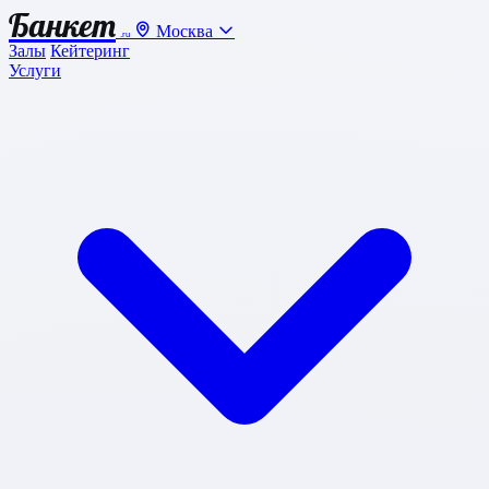
Банкет
Москва
.ru
Залы
Кейтеринг
Услуги