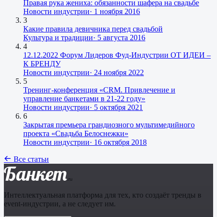
Правая рука жениха: обязанности шафера на свадьбе
Новости индустрии
·
1 ноября 2016
3
Какие правила девичника перед свадьбой
Культура и традиции
·
5 августа 2016
4
12.12.2022 Форум Лидеров Фуд-Индустрии ОТ ИДЕИ –
К БРЕНДУ
Новости индустрии
·
24 ноября 2022
5
Тренинг-конференция «CRM. Привлечение и
управление банкетами в 21-22 году»
Новости индустрии
·
5 октября 2021
6
Закрытая премьера грандиозного мультимедийного
проекта «Свадьба Белоснежки»
Новости индустрии
·
16 октября 2018
Все статьи
Банкет
.ru
Интеллектуальная платформа для тех, кто создаёт тренды в
event-индустрии, а не следует им.