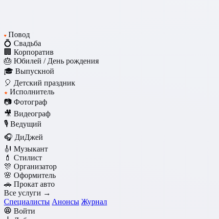
Повод
♥
💍 Свадьба
🏢 Корпоратив
🎂 Юбилей / День рождения
🎓 Выпускной
🎈 Детский праздник
Исполнитель
★
📷 Фотограф
🎥 Видеограф
🎙️ Ведущий
🎧 ДиДжей
🎻 Музыкант
💄 Стилист
🎊 Организатор
🌸 Оформитель
🚗 Прокат авто
Все услуги →
Специалисты
Анонсы
Журнал
Войти