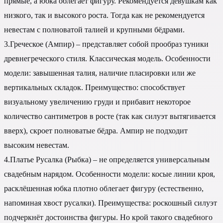
прямые, а юбка облегает фигуру. Рекомендуется девушкам как
низкого, так и высокого роста. Тогда как не рекомендуется
невестам с полноватой талией и крупными бёдрами.
3.Греческое (Ампир) – представляет собой прообраз туники
древнегреческого стиля. Классическая модель. Особенности
модели: завышенная талия, наличие пласировки или же
вертикальных складок. Преимущество: способствует
визуальному увеличению груди и прибавит некоторое
количество сантиметров в росте (так как силуэт вытягивается
вверх), скроет полноватые бёдра. Ампир не подходит
высоким невестам.
4.Платье Русалка (Рыбка) – не определяется универсальным
свадебным нарядом. Особенности модели: косые линии кроя,
расклёшенная юбка плотно облегает фигуру (естественно,
напоминая хвост русалки). Преимущества: роскошный силуэт
подчеркнёт достоинства фигуры. Но крой такого свадебного