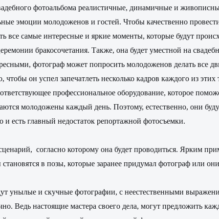
свадебного фотоальбома реалистичные, динамичные и живописны
льные эмоции молодоженов и гостей. Чтобы качественно провес
 все самые интересные и яркие моменты, которые будут происхо
еремонии бракосочетания. Также, она будет уместной на свадебн
ересными, фотограф может попросить молодоженов делать все д
, чтобы он успел запечатлеть несколько кадров каждого из этих
ответствующее профессиональное оборудование, которое поможет
ваются молодожены каждый день. Поэтому, естественно, они буд
то и есть главный недостаток репортажной фотосъемки.
ценарий, согласно которому она будет проводиться. Ярким прим
становятся в позы, которые заранее придумал фотограф или он
удут унылые и скучные фотографии, с неестественными выражен
но. Ведь настоящие мастера своего дела, могут предложить кажд