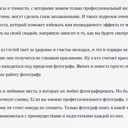
ансы и тонкости, с которыми знаком только профессиональный ви
тени, могут сделать глаза заплаканными. И таких подвохов очен
иста, который поможет избежать вам неожиданного эффекта от ма
ть на своей свадьбе, напрямую зависит и то, как вы будете смотр
з гостей пьет за здоровье и счастье молодых, и это в порядке в
афиях они получатся не слишком красивыми. Ну а кто считает к
 находиться под прицелом фотографа. Жених и невеста просто об
ат работу фотографу.
и и любимые места, в которых он любит фотографировать. Но бо
очную съемку. Если вы наняли профессионального фотографа, то
му не стоит никуда не спешить. Только фотограф знает, в какой
знакомиться с преимуществами и недостатками каждой из них.