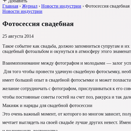
Добавить
Главная
›
Журнал
›
Новости индустрии
›
Фотосессия свадебная
Новости индустрии
Фотосессия свадебная
25 августа 2014
Такое событие как свадьба, должно запомниться супругам и и
свадебный фотоальбом и окунуться в атмосферу этого знаменат
Взаимопонимание между фотографом и молодыми — залог усп
Для того чтобы провести удачную свадебную фотосъемку, необ
имеет большой опыт в свадебной фотосъемке и может похваста
желание сотрудничать с фотографом, прислушиваться к его сов
чтобы постоянные советы гостей на счет поз, ракурса и так дале
Макияж и наряды для свадебной фотосессии
Это очень важный момент, от которого во многом зависит, пол
мечтает выглядеть на своей свадьбе лучше других невест. Име
и подчеркнуть достоинства.