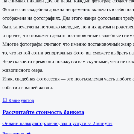
на снимках никакой другой пары. Каждый фотограф создает св
Фотосессия свадебная должна непременно включать в себя пос
отображена на фотографиях. Для этого жанра фотосъемки требу
быть запечатлены не только молодые, но и их друзья и родств
и прочее, что поможет сделать постановочные свадебные снимк
Многие фотографы считают, что именно постановочный жанр съе
то, что из той сотни репортажных фото, вы сможете выбрать па
Через какое-то время они покажутся вам скучными, чего не ск
живописного озера.
Итак, свадебная фотосессия — это неотъемлемая часть любого 
событии в вашей жизни.
Калькулятор
Рассчитайте стоимость банкета
Онлайн-калькулятор: меню, зал и услуги за 2 минуты
Рассчитать