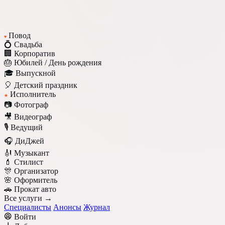
Повод
♥
💍 Свадьба
🏢 Корпоратив
🎂 Юбилей / День рождения
🎓 Выпускной
🎈 Детский праздник
Исполнитель
★
📷 Фотограф
🎥 Видеограф
🎙️ Ведущий
🎧 ДиДжей
🎻 Музыкант
💄 Стилист
🎊 Организатор
🌸 Оформитель
🚗 Прокат авто
Все услуги →
Специалисты
Анонсы
Журнал
Войти