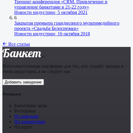
Тренинг-конференция «CRM. Привлечение и
управление банкетами в 21-22 году»
Новости индустрии
·
5 октября 2021
6
Закрытая премьера грандиозного мультимедийного
проекта «Свадьба Белоснежки»
Новости индустрии
·
16 октября 2018
Все статьи
Банкет
.ru
Интеллектуальная платформа для тех, кто создаёт тренды в
event-индустрии, а не следует им.
Добавить заведение
Площадки
Банкетные залы
Рестораны
По районам
По параметрам
На карте