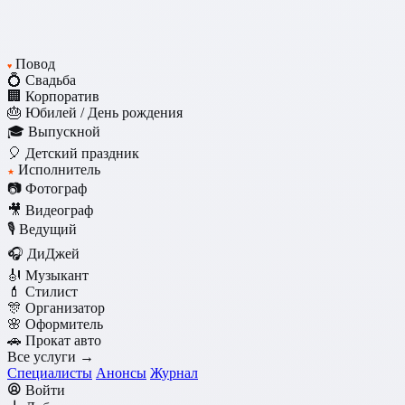
Повод
♥
💍 Свадьба
🏢 Корпоратив
🎂 Юбилей / День рождения
🎓 Выпускной
🎈 Детский праздник
Исполнитель
★
📷 Фотограф
🎥 Видеограф
🎙️ Ведущий
🎧 ДиДжей
🎻 Музыкант
💄 Стилист
🎊 Организатор
🌸 Оформитель
🚗 Прокат авто
Все услуги →
Специалисты
Анонсы
Журнал
Войти