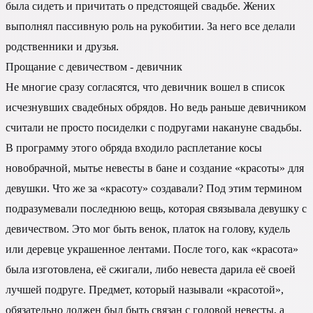
была сидеть и причитать о предстоящей свадьбе. Жених
выполнял пассивную роль на рукобитии. За него все делали
родственники и друзья.
Прощание с девичеством - девичник
Не многие сразу согласятся, что девичник вошел в список
исчезнувших свадебных обрядов. Но ведь раньше девичником
считали не просто посиделки с подругами накануне свадьбы.
В программу этого обряда входило расплетание косы
новобрачной, мытье невесты в бане и создание «красоты» для
девушки. Что же за «красоту» создавали? Под этим термином
подразумевали последнюю вещь, которая связывала девушку с
девичеством. Это мог быть венок, платок на голову, кудель
или деревце украшенное лентами. После того, как «красота»
была изготовлена, её сжигали, либо невеста дарила её своей
лучшей подруге. Предмет, который называли «красотой»,
обязательно должен был быть связан с головой невесты, а