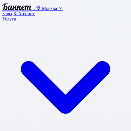
Банкет
Москва
.ru
Залы
Кейтеринг
Услуги