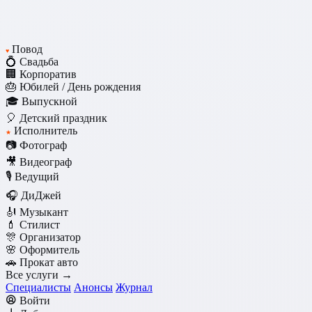
Повод
♥
💍 Свадьба
🏢 Корпоратив
🎂 Юбилей / День рождения
🎓 Выпускной
🎈 Детский праздник
Исполнитель
★
📷 Фотограф
🎥 Видеограф
🎙️ Ведущий
🎧 ДиДжей
🎻 Музыкант
💄 Стилист
🎊 Организатор
🌸 Оформитель
🚗 Прокат авто
Все услуги →
Специалисты
Анонсы
Журнал
Войти