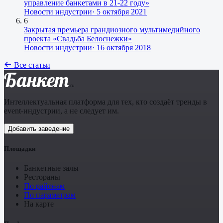
управление банкетами в 21-22 году»
Новости индустрии
·
5 октября 2021
6
Закрытая премьера грандиозного мультимедийного
проекта «Свадьба Белоснежки»
Новости индустрии
·
16 октября 2018
Все статьи
Банкет
.ru
Интеллектуальная платформа для тех, кто создаёт тренды в
event-индустрии, а не следует им.
Добавить заведение
Площадки
Банкетные залы
Рестораны
По районам
По параметрам
На карте