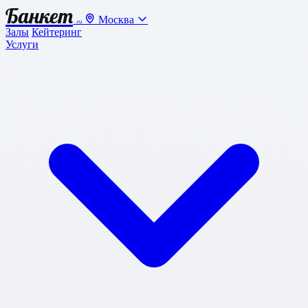
Банкет
Москва
.ru
Залы
Кейтеринг
Услуги