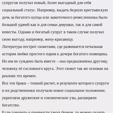
супругов получал новый, более выгодный для себя
социальный статус. Например, выдать бедную крестьянскую
дочь за богатого купца или зажиточного ремесленника было
большой удачей как и для семьи девушки, так и для самой
невесты. Однако и богатый супруг в таком случае получал
свою выгоду, например, жену-красавицу.
Литература пестрит сюжетами, где развивается печальная
история любви простого парня к дочери богатого помещика.
Но им не суждено быть вместе – она предназначена другому,
человеку её сословного круга. Этот сюжет так же основан на
реалиях тех времен.
Все эти браки – тонкий расчет, в результате которого супруги
и их родственники получали новое социальное положение,
укрепляли дружеские и союзнические узы, расширяли
богатство.
Если говорить о прочности таких браков, то можно сказать,