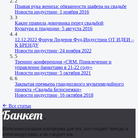
2
Правая рука жениха: обязанности шафера на свадьбе
Новости индустрии
·
1 ноября 2016
3
Какие правила девичника перед свадьбой
Культура и традиции
·
5 августа 2016
4
12.12.2022 Форум Лидеров Фуд-Индустрии ОТ ИДЕИ –
К БРЕНДУ
Новости индустрии
·
24 ноября 2022
5
Тренинг-конференция «CRM. Привлечение и
управление банкетами в 21-22 году»
Новости индустрии
·
5 октября 2021
6
Закрытая премьера грандиозного мультимедийного
проекта «Свадьба Белоснежки»
Новости индустрии
·
16 октября 2018
Все статьи
Банкет
.ru
Интеллектуальная платформа для тех, кто создаёт тренды в
event-индустрии, а не следует им.