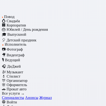
Повод
♥
💍 Свадьба
🏢 Корпоратив
🎂 Юбилей / День рождения
🎓 Выпускной
🎈 Детский праздник
Исполнитель
★
📷 Фотограф
🎥 Видеограф
🎙️ Ведущий
🎧 ДиДжей
🎻 Музыкант
💄 Стилист
🎊 Организатор
🌸 Оформитель
🚗 Прокат авто
Все услуги →
Специалисты
Анонсы
Журнал
Войти