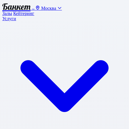
Банкет
Москва
.ru
Залы
Кейтеринг
Услуги