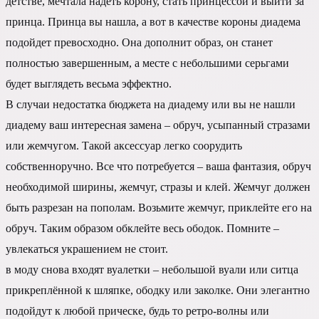
детстве, мечтала надеть корону, стать принцессой и выйти за
принца. Принца вы нашла, а вот в качестве короны диадема
подойдет превосходно. Она дополнит образ, он станет
полностью завершенным, а месте с небольшими серьгами
будет выглядеть весьма эффектно.
В случаи недостатка бюджета на диадему или вы не нашли
диадему ваш интересная замена – обруч, усыпанный стразами
или жемчугом. Такой аксессуар легко соорудить
собственноручно. Все что потребуется – ваша фантазия, обруч
необходимой ширины, жемчуг, стразы и клей. Жемчуг должен
быть разрезан на пополам. Возьмите жемчуг, приклейте его на
обруч. Таким образом обклейте весь ободок. Помните –
увлекаться украшением не стоит.
в моду снова входят вуалетки – небольшой вуали или ситца
прикреплённой к шляпке, ободку или заколке. Они элегантно
подойдут к любой прическе, будь то ретро-волны или