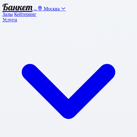
Банкет
Москва
.ru
Залы
Кейтеринг
Услуги