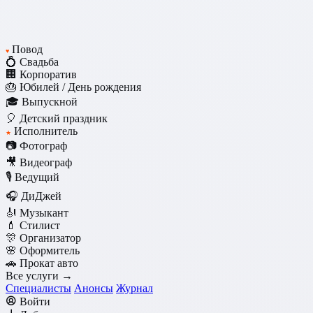
Повод
♥
💍 Свадьба
🏢 Корпоратив
🎂 Юбилей / День рождения
🎓 Выпускной
🎈 Детский праздник
Исполнитель
★
📷 Фотограф
🎥 Видеограф
🎙️ Ведущий
🎧 ДиДжей
🎻 Музыкант
💄 Стилист
🎊 Организатор
🌸 Оформитель
🚗 Прокат авто
Все услуги →
Специалисты
Анонсы
Журнал
Войти