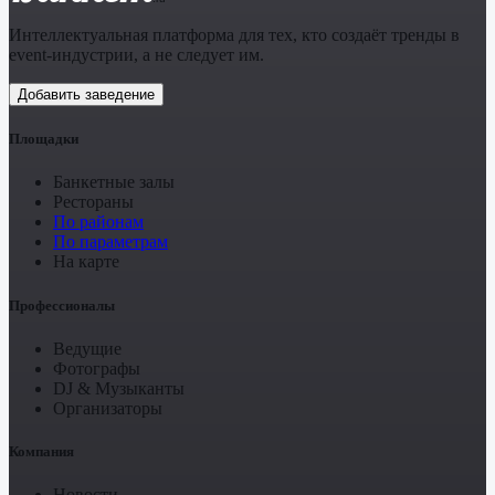
Интеллектуальная платформа для тех, кто создаёт тренды в
event-индустрии, а не следует им.
Добавить заведение
Площадки
Банкетные залы
Рестораны
По районам
По параметрам
На карте
Профессионалы
Ведущие
Фотографы
DJ & Музыканты
Организаторы
Компания
Новости