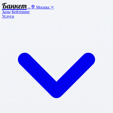
Банкет
Москва
.ru
Залы
Кейтеринг
Услуги