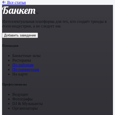
Все статьи
Банкет
.ru
Интеллектуальная платформа для тех, кто создаёт тренды в
event-индустрии, а не следует им.
Добавить заведение
Площадки
Банкетные залы
Рестораны
По районам
По параметрам
На карте
Профессионалы
Ведущие
Фотографы
DJ & Музыканты
Организаторы