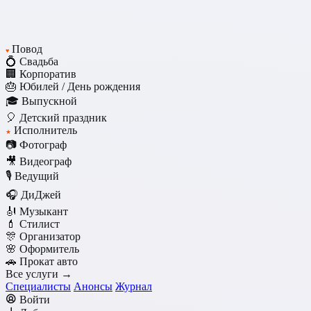
Повод
♥
💍 Свадьба
🏢 Корпоратив
🎂 Юбилей / День рождения
🎓 Выпускной
🎈 Детский праздник
Исполнитель
★
📷 Фотограф
🎥 Видеограф
🎙️ Ведущий
🎧 ДиДжей
🎻 Музыкант
💄 Стилист
🎊 Организатор
🌸 Оформитель
🚗 Прокат авто
Все услуги →
Специалисты
Анонсы
Журнал
Войти