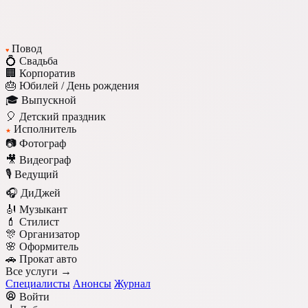
Повод
♥
💍 Свадьба
🏢 Корпоратив
🎂 Юбилей / День рождения
🎓 Выпускной
🎈 Детский праздник
Исполнитель
★
📷 Фотограф
🎥 Видеограф
🎙️ Ведущий
🎧 ДиДжей
🎻 Музыкант
💄 Стилист
🎊 Организатор
🌸 Оформитель
🚗 Прокат авто
Все услуги →
Специалисты
Анонсы
Журнал
Войти