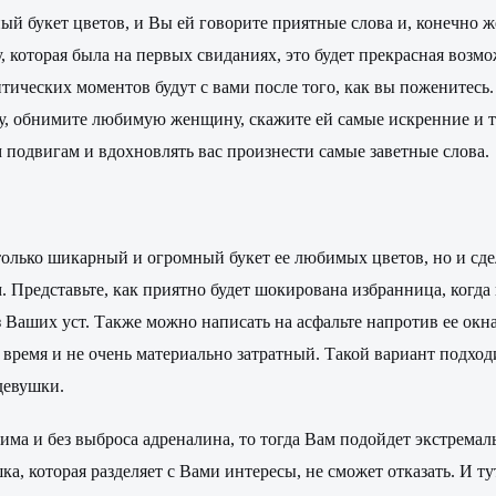
й букет цветов, и Вы ей говорите приятные слова и, конечно 
у, которая была на первых свиданиях, это будет прекрасная воз
тических моментов будут с вами после того, как вы поженитесь.
ку, обнимите любимую женщину, скажите ей самые искренние и 
м подвигам и вдохновлять вас произнести самые заветные слова.
олько шикарный и огромный букет ее любимых цветов, но и сде
. Представьте, как приятно будет шокирована избранница, когда в
з Ваших уст. Также можно написать на асфальте напротив ее окн
е время и не очень материально затратный. Такой вариант подхо
 девушки.
има и без выброса адреналина, то тогда Вам подойдет экстремал
, которая разделяет с Вами интересы, не сможет отказать. И ту