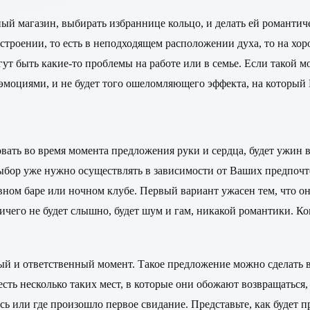
ный магазин, выбирать избраннице кольцо, и делать ей романти
настроении, то есть в неподходящем расположении духа, то на х
ут быть какие-то проблемы на работе или в семье. Если такой мо
эмоциями, и не будет того ошеломляющего эффекта, на который 
ать во время момента предложения руки и сердца, будет ужин в
 выбор уже нужно осуществлять в зависимости от Ваших предпоч
ивном баре или ночном клубе. Первый вариант ужасен тем, что о
ничего не будет слышно, будет шум и гам, никакой романтики. Ко
й и ответственный момент. Такое предложение можно сделать в 
сть несколько таких мест, в которые они обожают возвращаться
сь или где произошло первое свидание. Представьте, как будет п