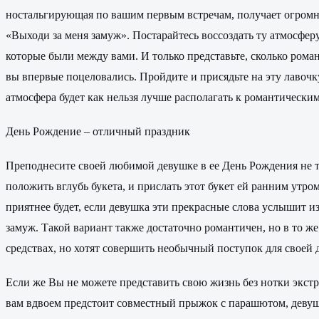
ностальгирующая по вашим первым встречам, получает огромны
«Выходи за меня замуж». Постарайтесь воссоздать ту атмосфер
которые были между вами. И только представьте, сколько роман
вы впервые поцеловались. Пройдите и присядьте на эту лавоч
атмосфера будет как нельзя лучше располагать к романтически
День Рождение – отличный праздник
Преподнесите своей любимой девушке в ее День Рождения не т
положить вглубь букета, и прислать этот букет ей ранним утром
приятнее будет, если девушка эти прекрасные слова услышит и
замуж. Такой вариант также достаточно романтичен, но в то ж
средствах, но хотят совершить необычный поступок для своей
Если же Вы не можете представить свою жизнь без нотки экстр
вам вдвоем предстоит совместный прыжок с парашютом, девушка