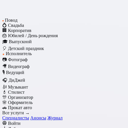
Повод
♥
💍 Свадьба
🏢 Корпоратив
🎂 Юбилей / День рождения
🎓 Выпускной
🎈 Детский праздник
Исполнитель
★
📷 Фотограф
🎥 Видеограф
🎙️ Ведущий
🎧 ДиДжей
🎻 Музыкант
💄 Стилист
🎊 Организатор
🌸 Оформитель
🚗 Прокат авто
Все услуги →
Специалисты
Анонсы
Журнал
Войти