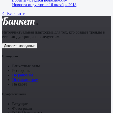
проекта «Свадьба Белоснежки»
Новости индустрии
·
16 октября 2018
Все статьи
Банкет
.ru
Интеллектуальная платформа для тех, кто создаёт тренды в
event-индустрии, а не следует им.
Добавить заведение
Площадки
Банкетные залы
Рестораны
По районам
По параметрам
На карте
Профессионалы
Ведущие
Фотографы
DJ & Музыканты