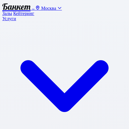
Банкет
Москва
.ru
Залы
Кейтеринг
Услуги