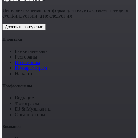
.ru
Интеллектуальная платформа для тех, кто создаёт тренды в
event-индустрии, а не следует им.
Добавить заведение
Площадки
Банкетные залы
Рестораны
По районам
По параметрам
На карте
Профессионалы
Ведущие
Фотографы
DJ & Музыканты
Организаторы
Компания