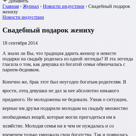
Добавить
Главная
›
Журнал
›
Новости индустрии
›
Свадебный подарок
жениху
Новости индустрии
Свадебный подарок жениху
18 сентября 2014
А знали ли Вы, что традиция дарить жениху и невесте
подарки на свадьбу родилась из одной легенды? И эта легенда
гласила о том, как девушка из богатой семьи обвенчалась с
парнем-бедняком.
Конечно же, брак этот был неугоден богатым родителям. В
ярости, отец девушки не дал за нее абсолютно никакого
приданого. Не молодожены не бедовали. Узнав о ситуации,
верные им друзья подарили молодым на свадьбу множество
необходимых вещей, которые могли пригодиться им в
хозяйстве. Молодая семья ни в чем не нуждалась и со
временем только умножала свои богатства. Так и появилась