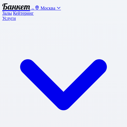
Банкет
Москва
.ru
Залы
Кейтеринг
Услуги