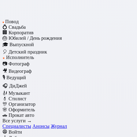
Повод
♥
💍 Свадьба
🏢 Корпоратив
🎂 Юбилей / День рождения
🎓 Выпускной
🎈 Детский праздник
Исполнитель
★
📷 Фотограф
🎥 Видеограф
🎙️ Ведущий
🎧 ДиДжей
🎻 Музыкант
💄 Стилист
🎊 Организатор
🌸 Оформитель
🚗 Прокат авто
Все услуги →
Специалисты
Анонсы
Журнал
Войти