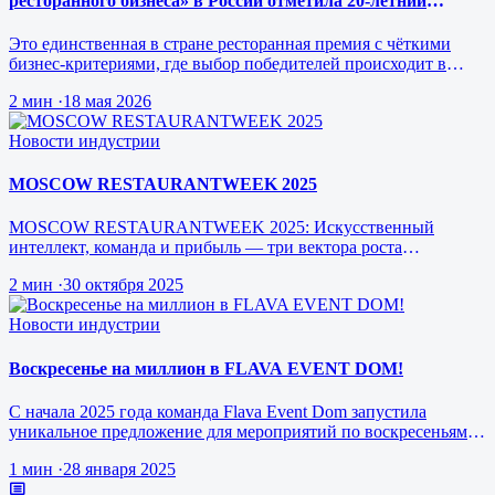
ресторанного бизнеса» в России отметила 20-летний
юбилей.
Это единственная в стране ресторанная премия с чёткими
бизнес-критериями, где выбор победителей происходит в
режиме реального врем…
2 мин
·
18 мая 2026
Новости индустрии
MOSCOW RESTAURANTWEEK 2025
MOSCOW RESTAURANTWEEK 2025: Искусственный
интеллект, команда и прибыль — три вектора роста
ресторанного бизнеса будущего
2 мин
·
30 октября 2025
Новости индустрии
Воскресенье на миллион в FLAVA EVENT DOM!
С начала 2025 года команда Flava Event Dom запустила
уникальное предложение для мероприятий по воскресеньям за
1 млн рублей.
1 мин
·
28 января 2025