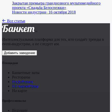
Закрытая премьера грандиозного мультимедийного
проекта «Свадьба Белоснежки»
Новости индустрии
·
16 октября 2018
Все статьи
Банкет
.ru
Интеллектуальная платформа для тех, кто создаёт тренды в
event-индустрии, а не следует им.
Добавить заведение
Площадки
Банкетные залы
Рестораны
По районам
По параметрам
На карте
Профессионалы
Ведущие