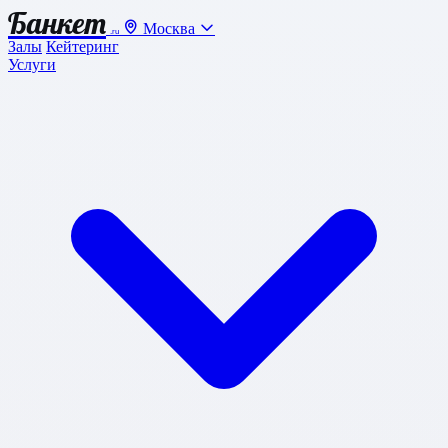
Банкет
Москва
.ru
Залы
Кейтеринг
Услуги