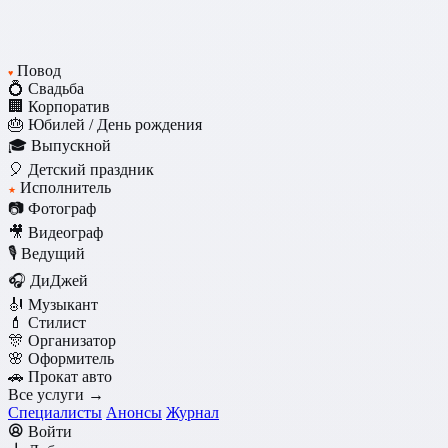
Повод
♥
💍 Свадьба
🏢 Корпоратив
🎂 Юбилей / День рождения
🎓 Выпускной
🎈 Детский праздник
Исполнитель
★
📷 Фотограф
🎥 Видеограф
🎙️ Ведущий
🎧 ДиДжей
🎻 Музыкант
💄 Стилист
🎊 Организатор
🌸 Оформитель
🚗 Прокат авто
Все услуги →
Специалисты
Анонсы
Журнал
Войти