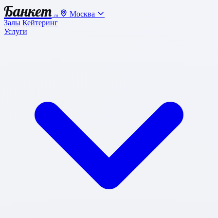
Банкет
Москва
.ru
Залы
Кейтеринг
Услуги