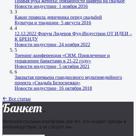
Правая рука жениха: обязанности шафера на свадьбе
Новости индустрии
·
1 ноября 2016
3
Какие правила девичника перед свадьбой
Культура и традиции
·
5 августа 2016
4
12.12.2022 Форум Лидеров Фуд-Индустрии ОТ ИДЕИ –
К БРЕНДУ
Новости индустрии
·
24 ноября 2022
5
Тренинг-конференция «CRM. Привлечение и
управление банкетами в 21-22 году»
Новости индустрии
·
5 октября 2021
6
Закрытая премьера грандиозного мультимедийного
проекта «Свадьба Белоснежки»
Новости индустрии
·
16 октября 2018
Все статьи
Банкет
.ru
Интеллектуальная платформа для тех, кто создаёт тренды в
event-индустрии, а не следует им.