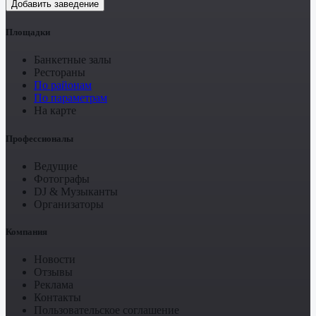
Добавить заведение
Площадки
Банкетные залы
Рестораны
По районам
По параметрам
На карте
Профессионалы
Ведущие
Фотографы
DJ & Музыканты
Организаторы
Компания
Новости
Отзывы
Реклама
Контакты
Пользовательское соглашение