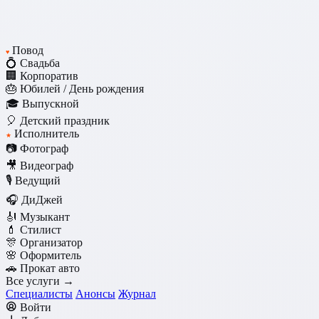
Повод
♥
💍 Свадьба
🏢 Корпоратив
🎂 Юбилей / День рождения
🎓 Выпускной
🎈 Детский праздник
Исполнитель
★
📷 Фотограф
🎥 Видеограф
🎙️ Ведущий
🎧 ДиДжей
🎻 Музыкант
💄 Стилист
🎊 Организатор
🌸 Оформитель
🚗 Прокат авто
Все услуги →
Специалисты
Анонсы
Журнал
Войти